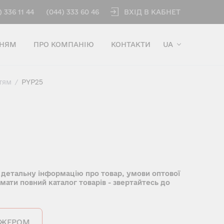
ВХІД В КАБНЕТ
) 336 11 44
(044) 333 60 46
ННЯМ
ПРО КОМПАНІЮ
КОНТАКТИ
UA
тям
/
PYP25
 детальну інформацію про товар, умови оптової
имати повний каталог товарів - звертайтесь до
ДЖЕРОМ