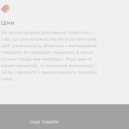
Ціни
Ми не пропонуємо фіксований прайс-лист,
тому що ціна залежить від багатьох факторів.
Щоб дізнатися ціну, зв'яжіться з менеджером і
повідомте всі необхідні параметри, а також
скільки товару вам необхідно. Якщо вам не
відомі параметри, то повідомте менеджеру,
що ви створюєте, і вам допоможуть підібрати
товар.
ІНШІ ТОВАРИ