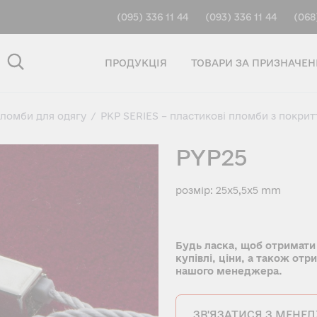
(095) 336 11 44
(093) 336 11 44
(068
ПРОДУКЦІЯ
ТОВАРИ ЗА ПРИЗНАЧЕ
пломби для одягу
/
PKP SERIES – пластикові пломби з покрит
PYP25
розмір: 25x5,5x5 mm
Будь ласка, щоб отримати
купівлі, ціни, а також отр
нашого менеджера.
ЗВ'ЯЗАТИСЯ З МЕНЕ