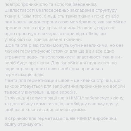
повітропроникністю та вологовідведенням.
Ці властивості безпосередньо закладені в структуру
тканин. Крім того, більшість таких тканин покриті або
ламіновані водонепроникною мембраною, яка запобігає
проникненню води крізь тканину. На жаль, вода все
одно просочується через отвори від стібків, що
утворюються при зшиванні тканини.
Шов та отвір від голки можуть бути невеликими, но без
якісної герметизуючої стрічки для швів ви все одно
втрачаєте водо- та вологозахисні властивості тканини –
виріб буде протікати. Для запобігання проникненню
води через прошиті шви необхідна правильна
герметизація швів.
Лента для герметизации швов – це клейка стрічка, що
використовується для запобігання проникненню вологи
та води у внутрішні шари виробів.
Стрічка для герметизації швів HiMEL® забезпечує якісну
та довговічну герметизацію, необхідну вашому одягу,
щоб ваші клієнти залишалися сухими.
З стрічкою для герметизації швів HiMEL® виробники
одягу отримують: