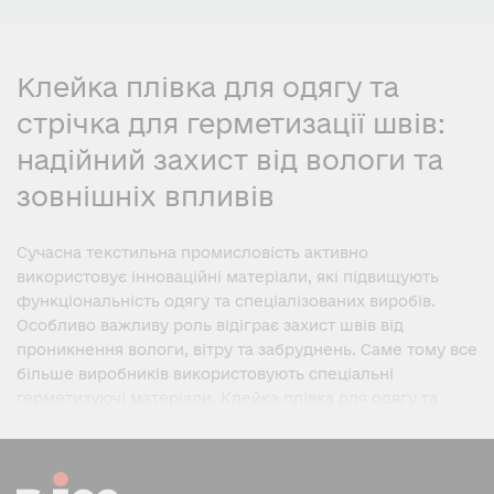
Клейка плівка для одягу та
стрічка для герметизації швів:
надійний захист від вологи та
зовнішніх впливів
Сучасна текстильна промисловість активно
використовує інноваційні матеріали, які підвищують
функціональність одягу та спеціалізованих виробів.
Особливо важливу роль відіграє захист швів від
проникнення вологи, вітру та забруднень. Саме тому все
більше виробників використовують спеціальні
герметизуючі матеріали. Клейка плівка для одягу та
стрічка для герметизації швів дозволяють значно
підвищити захисні властивості виробів та продовжити
термін їх експлуатації.