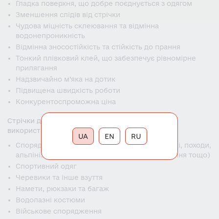
Гладка поверхня, що добре поєднується з одягом
Зменшення слідів від стрічки
Чудова міцність склеювання та відмінна
водонепроникність
Відмінна зносостійкість та стійкість до прання
Тонкий плівковий клей, що забезпечує рівномірне
прилягання
Надзвичайно м’яка на дотик
Підвищена швидкість роботи
Конкурентоспроможна ціна
Стрічки для герметизації швів HiMEL® широко
використовуються для:
UA
EN
RU
Спорядження для активного відпочинку (лижі, походи,
альпінізм, морське та рибальське спорядження тощо)
Спортивний одяг
Черевики та інше взуття
Намети, рюкзаки та багаж
Водолазні костюми
Військове спорядження