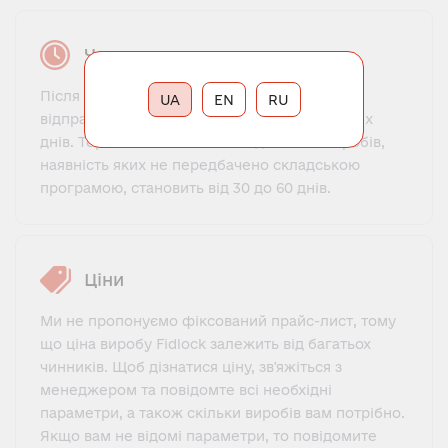
Час виконання замовлення
Після вашої оплати вироби, які є на складі,
UA
EN
RU
відправляються клієнту протягом 1-3 робочих
днів. Термін виготовлення та доставки виробів,
наявність яких не передбачено складською
програмою, становить від 30 до 60 днів.
Ціни
Ми не пропонуємо фіксований прайс-лист, тому
що ціна виробу Fidlock залежить від багатьох
чинників. Щоб дізнатися ціну, зв'яжіться з
менеджером та повідомте всі необхідні
параметри, а також скільки виробів вам потрібно.
Якщо вам не відомі параметри, то повідомите