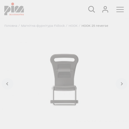
Головна
/
Магнітна фурнітура Fidlock
/
HOOK
/
HOOK 25 reverse