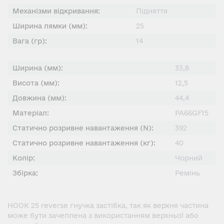
Механізми відкривання:
Підняття
Ширина лямки (мм):
25
Вага (гр):
14
Ширина (мм):
33,8
Висота (мм):
12,5
Довжина (мм):
44,4
Матеріал:
PA66GF15
Статично розривне навантаження (N):
392
Статично розривне навантаження (кг):
40
Колір:
Чорний
Збірка:
Ремінь
HOOK 25 reverse гнучка застібка, так як верхня частина
може бути зачеплена з використанням верхньої або