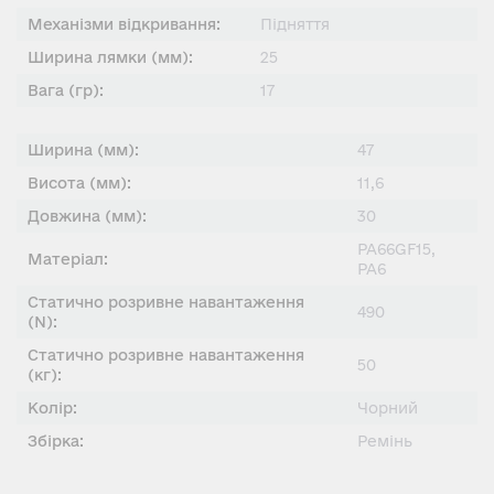
Механізми відкривання:
Підняття
Ширина лямки (мм):
25
Вага (гр):
17
Ширина (мм):
47
Висота (мм):
11,6
Довжина (мм):
30
PA66GF15,
Матеріал:
PA6
Статично розривне навантаження
490
(N):
Статично розривне навантаження
50
(кг):
Колір:
Чорний
Збірка:
Ремінь