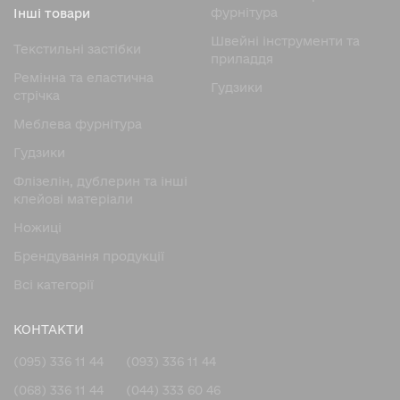
Таке рішення значно підвищує зручність використання в
фурнітура
Інші товари
порівнянні з традиційними пластиковими або
Швейні інструменти та
Текстильні застібки
металевими пряжками.
приладдя
Ремінна та еластична
Переваги застібки HOOK 25
Гудзики
стрічка
Rivet
Меблева фурнітура
Висока популярність застібки HOOK 25 Rivet
Гудзики
пояснюється поєднанням міцної конструкції та
Флізелін, дублерин та інші
інноваційної технології.
клейові матеріали
Основні переваги моделі:
Ножицi
автоматичне магнітне з’єднання;
Брендування продукції
надійна механічна фіксація;
Всі категорії
заклепувальний спосіб встановлення;
робота з ременями шириною 25 мм;
КОНТАКТИ
зручне відкриття однією рукою;
(095) 336 11 44
(093) 336 11 44
висока стійкість до зносу;
(068) 336 11 44
(044) 333 60 46
сучасний дизайн;