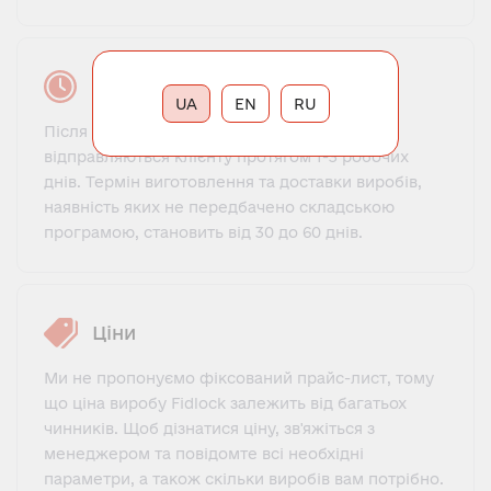
Час виконання замовлення
UA
EN
RU
Після вашої оплати вироби, які є на складі,
відправляються клієнту протягом 1-3 робочих
днів. Термін виготовлення та доставки виробів,
наявність яких не передбачено складською
програмою, становить від 30 до 60 днів.
Ціни
Ми не пропонуємо фіксований прайс-лист, тому
що ціна виробу Fidlock залежить від багатьох
чинників. Щоб дізнатися ціну, зв'яжіться з
менеджером та повідомте всі необхідні
параметри, а також скільки виробів вам потрібно.