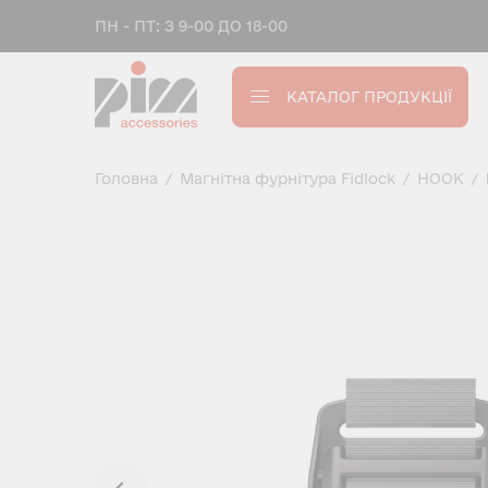
ПН - ПТ: З 9-00 ДО 18-00
КАТАЛОГ ПРОДУКЦІЇ
Головна
/
Магнітна фурнітура Fidlock
/
HOOK
/