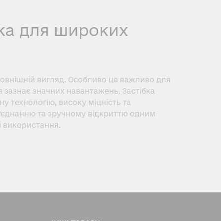
жка для широких
зовнішній вигляд. Особливо це важливо для
 зазнає значних навантажень. Застібка
у технологію, високу міцність та
’єднанню та зручному відкриттю одним
і використання.
блена спеціально для широких ременів і
ого замку. При з’єднанні елементи
надійно утримує застібку, запобігаючи