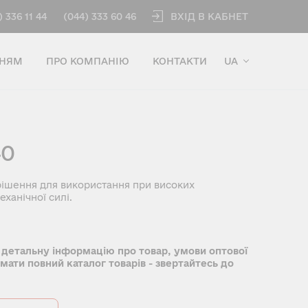
ВХІД В КАБНЕТ
) 336 11 44
(044) 333 60 46
ННЯМ
ПРО КОМПАНІЮ
КОНТАКТИ
UA
40
 рішення для використання при високих
ханічної силі.
 детальну інформацію про товар, умови оптової
имати повний каталог товарів - звертайтесь до