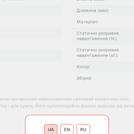
Довжина (мм):
Матеріал:
Статично розривне
навантаження (N):
Статично розривне
навантаження (кг):
Колір:
Збірка:
ання при високих навантаженнях і великий механічної силі.
, так і для сумок. Його куполоподібна форма захищає від випа
UA
EN
RU