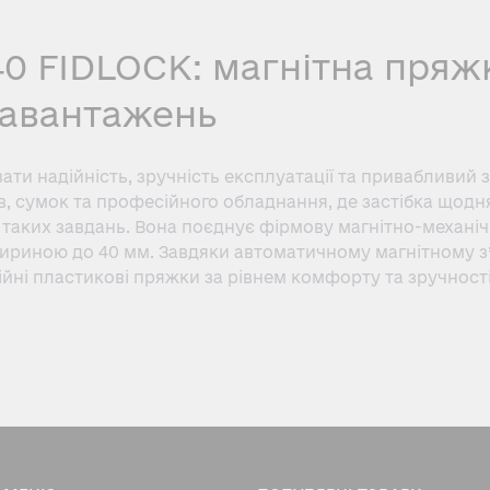
40 FIDLOCK: магнітна пря
навантажень
ти надійність, зручність експлуатації та привабливий 
, сумок та професійного обладнання, де застібка щодня
 таких завдань. Вона поєднує фірмову магнітно-механічн
ириною до 40 мм. Завдяки автоматичному магнітному з
йні пластикові пряжки за рівнем комфорту та зручност
 магнітних застібок HOOK компанії FIDLOCK. Вона розро
мають високі механічні навантаження.
ня потужних неодимових магнітів та надійного механічн
 займають правильне положення. Після цього фіксатор 
у використанні виробу.