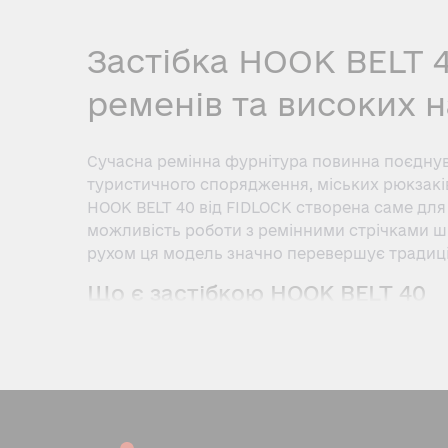
Застібка HOOK BELT 
ременів та високих 
Сучасна ремінна фурнітура повинна поєднува
туристичного спорядження, міських рюкзаків
HOOK BELT 40 від FIDLOCK створена саме для
можливість роботи з ремінними стрічками ш
рухом ця модель значно перевершує традиці
Що є застібкою HOOK BELT 40
Застібка HOOK BELT 40 входить до сімейства
розрахована на застосування у виробах, які 
Головною особливістю конструкції є поєднан
автоматично притягуються один до одного та
випадковому відкриттю навіть при активном