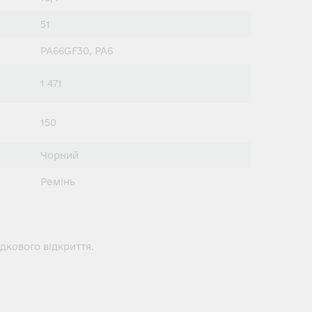
51
PA66GF30, PA6
1 471
150
Чорний
Ремінь
дкового відкриття.