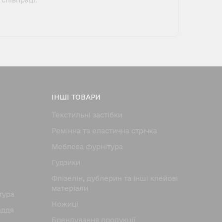
співпраці.
ІНШІ ТОВАРИ
Текстильні застібки
Ремінна та еластична стрічка
Меблева фурнітура
Гудзики
Флізелін, дублерин та інші клейові
матеріали
тура
Ножицi
аддя
Брендування продукції