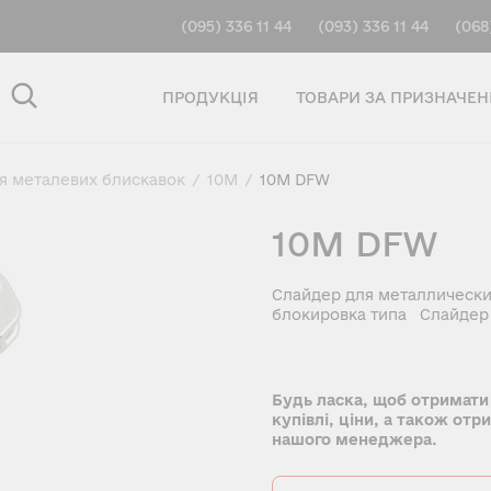
(095) 336 11 44
(093) 336 11 44
(068
ПРОДУКЦІЯ
ТОВАРИ ЗА ПРИЗНАЧЕ
ля металевих блискавок
/
10M
/
10M DFW
10M DFW
Слайдер для металлически
блокировка типа Слайдер 
Будь ласка, щоб отримати
купівлі, ціни, а також отр
нашого менеджера.