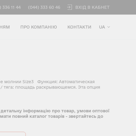
ВХІД В КАБНЕТ
) 336 11 44
(044) 333 60 46
ННЯМ
ПРО КОМПАНІЮ
КОНТАКТИ
UA
е молнии Size3 Функция: Автоматическая
/ тяга: площадь раскрывающемся. Эта опция
 детальну інформацію про товар, умови оптової
имати повний каталог товарів - звертайтесь до