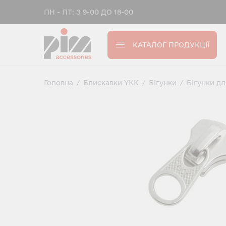
ПН - ПТ: З 9-00 ДО 18-00
КАТАЛОГ ПРОДУКЦІЇ
Головна
/
Блискавки YKK
/
Бігунки
/
Бігунки д