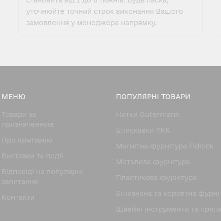
становить від 2 до 6 тижнів. Будь ласка,
уточнюйте точний строк виконання Вашого
замовлення у менеджера напрямку.
МЕНЮ
ПОПУЛЯРНІ ТОВАРИ
Товари за
Нитки Gutermann
призначенням
Блискавки YKK
Про компанію
Магнітна фурнітура Fidlock
Виставки та події
Металева фурнітура
Відповіді на популярні
Пластикова фурнітура
запитання
Білизняна та корсетна фурні
Контакти
Швейні інструменти та прил