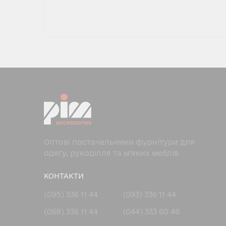
Оптові постачальники фурнітури для
одягу, рукоділля та м’яких меблів
КОНТАКТИ
(095) 336 11 44
(093) 336 11 44
(068) 336 11 44
(044) 333 60 46