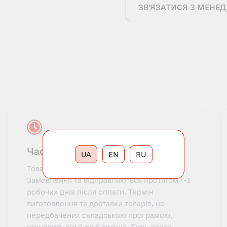
ЗВ'ЯЗАТИСЯ З МЕНЕ
Час виконання замовлення
UA
EN
RU
Товари, які є в наявності, оформляються у
Замовлення та відправляються протягом 1-3
робочих днів після оплати. Термін
виготовлення та доставки товарів, не
передбачених складською програмою,