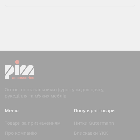
Оптові постачальники фурнітури для одягу,
рукоділля та м’яких меблів
Меню
Популярні товари
Товари за призначенням
Нитки Gutermann
Про компанію
Блискавки YKK