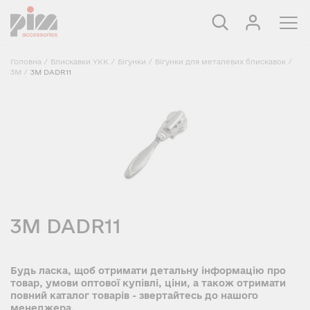
Головна
/
Блискавки YKK
/
Бігунки
/
Бігунки для металевих блискавок
/
3M
/
3M DADR11
3M DADR11
Будь ласка, щоб отримати детальну інформацію про
товар, умови оптової купівлі, ціни, а також отримати
повний каталог товарів - звертайтесь до нашого
менеджера.