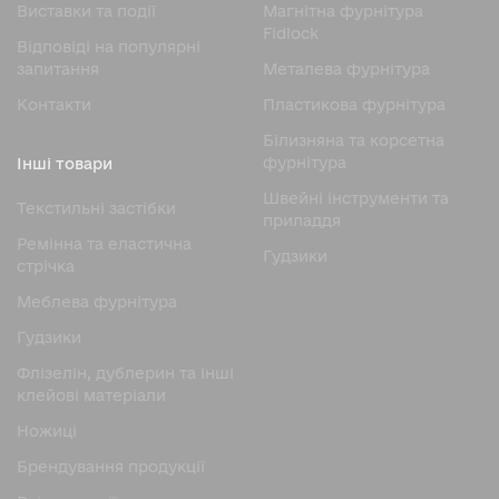
Виставки та події
Магнітна фурнітура
Fidlock
Відповіді на популярні
запитання
Металева фурнітура
Контакти
Пластикова фурнітура
Білизняна та корсетна
фурнітура
Інші товари
Швейні інструменти та
Текстильні застібки
приладдя
Ремінна та еластична
Гудзики
стрічка
Меблева фурнітура
Гудзики
Флізелін, дублерин та інші
клейові матеріали
Ножицi
Брендування продукції