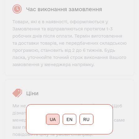
Час виконання замовлення
Товари, які є в наявності, оформляються у
Замовлення та відправляються протягом 1-3
робочих днів після оплати. Термін виготовлення
та доставки товарів, не передбачених складською
програмою, становить від 2 до 6 тижнів. Будь
ласка, уточнюйте точний строк виконання Вашого
замовлення у менеджера напрямку.
Ціни
Ми не пропонуємо фіксований прайс-лист. Щоб
дізнатися ціну, потрібно зв'язатися з нашим
UA
EN
RU
менеджером, познайомитися, пояснити, що саме
вам потрібно і для яких цілей. Менеджер
повідомить ціну та умови співпраці.