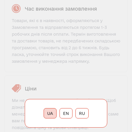
Час виконання замовлення
Товари, які є в наявності, оформляються у
Замовлення та відправляються протягом 1-3
робочих днів після оплати. Термін виготовлення
та доставки товарів, не передбачених складською
програмою, становить від 2 до 6 тижнів. Будь
ласка, уточнюйте точний строк виконання Вашого
замовлення у менеджера напрямку.
Ціни
Ми не пропонуємо фіксований прайс-лист. Щоб
дізнатися ціну, потрібно зв'язатися з нашим
UA
EN
RU
менеджером, познайомитися, пояснити, що саме
вам потрібно і для яких цілей. Менеджер
повідомить ціну та умови співпраці.