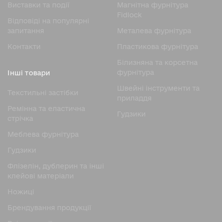
Виставки та події
Магнітна фурнітура
Fidlock
Відповіді на популярні
запитання
Металева фурнітура
Контакти
Пластикова фурнітура
Білизняна та корсетна
фурнітура
Інші товари
Швейні інструменти та
Текстильні застібки
приладдя
Ремінна та еластична
Гудзики
стрічка
Меблева фурнітура
Гудзики
Флізелін, дублерин та інші
клейові матеріали
Ножицi
Брендування продукції