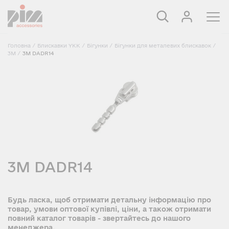
Головна
/
Блискавки YKK
/
Бігунки
/
Бігунки для металевих блискавок
/
3M
/
3M DADR14
3M DADR14
Будь ласка, щоб отримати детальну інформацію про
товар, умови оптової купівлі, ціни, а також отримати
повний каталог товарів - звертайтесь до нашого
менеджера.