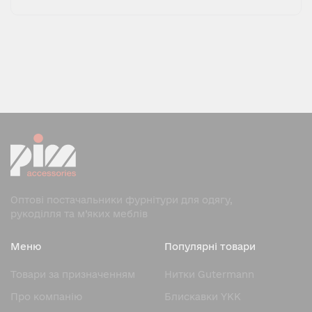
Оптові постачальники фурнітури для одягу,
рукоділля та м’яких меблів
Меню
Популярні товари
Товари за призначенням
Нитки Gutermann
Про компанію
Блискавки YKK