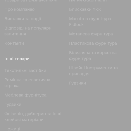
Товари за призначенням
Нитки Gutermann
Про компанію
Блискавки YKK
Виставки та події
Магнітна фурнітура
Fidlock
Відповіді на популярні
запитання
Металева фурнітура
Контакти
Пластикова фурнітура
Білизняна та корсетна
фурнітура
Інші товари
Швейні інструменти та
Текстильні застібки
приладдя
Ремінна та еластична
Гудзики
стрічка
Меблева фурнітура
Гудзики
Флізелін, дублерин та інші
клейові матеріали
Ножицi