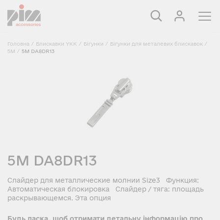
Головна
/
Блискавки YKK
/
Бігунки
/
Бігунки для металевих блискавок
/
5M
/
5M DA8DR13
5M DA8DR13
Слайдер для металлические молнии Size3 Функция:
Автоматическая блокировка Слайдер / тяга: площадь
раскрывающемся. Эта опция
Будь ласка, щоб отримати детальну інформацію про