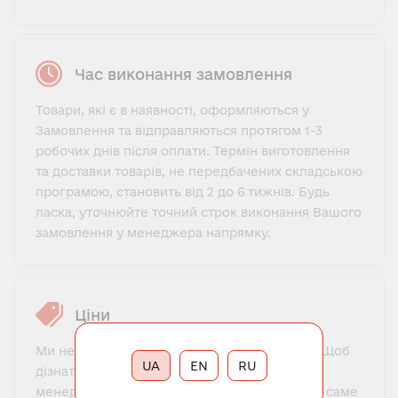
Час виконання замовлення
Товари, які є в наявності, оформляються у
Замовлення та відправляються протягом 1-3
робочих днів після оплати. Термін виготовлення
та доставки товарів, не передбачених складською
програмою, становить від 2 до 6 тижнів. Будь
ласка, уточнюйте точний строк виконання Вашого
замовлення у менеджера напрямку.
Ціни
Ми не пропонуємо фіксований прайс-лист. Щоб
UA
EN
RU
дізнатися ціну, потрібно зв'язатися з нашим
менеджером, познайомитися, пояснити, що саме