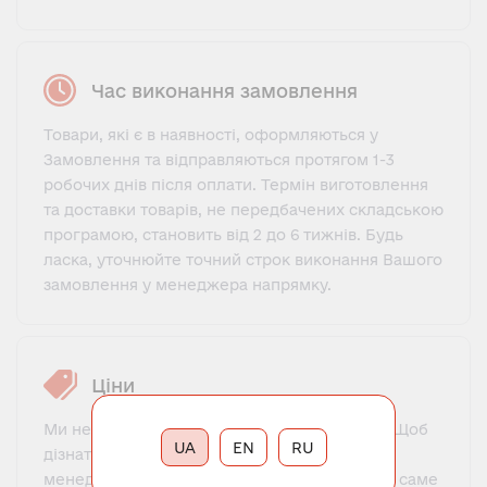
Час виконання замовлення
Товари, які є в наявності, оформляються у
Замовлення та відправляються протягом 1-3
робочих днів після оплати. Термін виготовлення
та доставки товарів, не передбачених складською
програмою, становить від 2 до 6 тижнів. Будь
ласка, уточнюйте точний строк виконання Вашого
замовлення у менеджера напрямку.
Ціни
Ми не пропонуємо фіксований прайс-лист. Щоб
UA
EN
RU
дізнатися ціну, потрібно зв'язатися з нашим
менеджером, познайомитися, пояснити, що саме