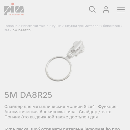
Головна
/
Блискавки YKK
/
Бігунки
/
Бігунки для металевих блискавок
/
5M
/
5M DA8R25
5M DA8R25
Слайдер для металлические молнии Size4 Функция:
Автоматическая блокировка типа Слайдер / тяга:
Пончик Это выдвижной также доступен для
Будь ласка, щоб отримати детальну інформацію про