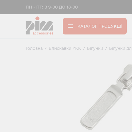
ПН - ПТ: З 9-00 ДО 18-00
КАТАЛОГ ПРОДУКЦІЇ
Головна
/
Блискавки YKK
/
Бігунки
/
Бігунки д