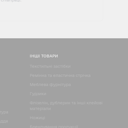
співпраці.
ІНШІ ТОВАРИ
Текстильні застібки
Ремінна та еластична стрічка
Меблева фурнітура
Гудзики
Флізелін, дублерин та інші клейові
матеріали
тура
Ножицi
аддя
Брендування продукції