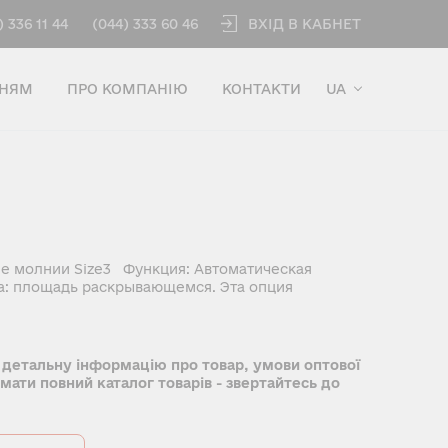
ВХІД В КАБНЕТ
) 336 11 44
(044) 333 60 46
ННЯМ
ПРО КОМПАНІЮ
КОНТАКТИ
UA
е молнии Size3 Функция: Автоматическая
а: площадь раскрывающемся. Эта опция
 детальну інформацію про товар, умови оптової
имати повний каталог товарів - звертайтесь до