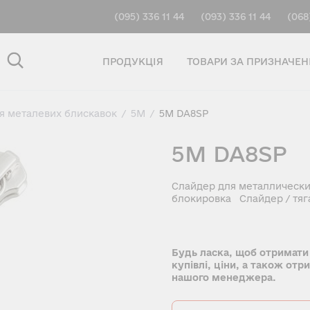
(095) 336 11 44
(093) 336 11 44
(068
ПРОДУКЦІЯ
ТОВАРИ ЗА ПРИЗНАЧЕ
ля металевих блискавок
/
5M
/
5M DA8SP
5M DA8SP
Слайдер для металлически
блокировка Слайдер / тяг
Будь ласка, щоб отримати
купівлі, ціни, а також отр
нашого менеджера.