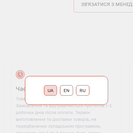
ЗВ'ЯЗАТИСЯ З МЕНЕ
Час виконання замовлення
UA
EN
RU
Товари, які є в наявності, оформляються у
Замовлення та відправляються протягом 1-3
робочих днів після оплати. Термін
виготовлення та доставки товарів, не
передбачених складською програмою,