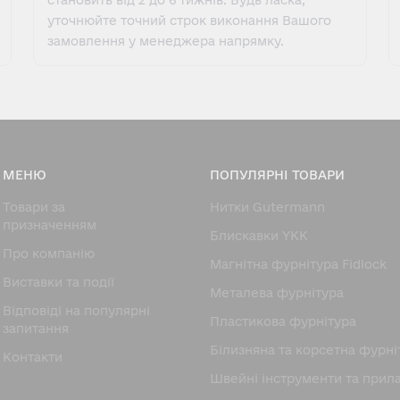
становить від 2 до 6 тижнів. Будь ласка,
уточнюйте точний строк виконання Вашого
замовлення у менеджера напрямку.
МЕНЮ
ПОПУЛЯРНІ ТОВАРИ
Товари за
Нитки Gutermann
призначенням
Блискавки YKK
Про компанію
Магнітна фурнітура Fidlock
Виставки та події
Металева фурнітура
Відповіді на популярні
Пластикова фурнітура
запитання
Білизняна та корсетна фурні
Контакти
Швейні інструменти та прил