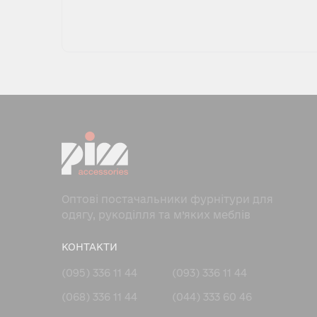
Оптові постачальники фурнітури для
одягу, рукоділля та м’яких меблів
КОНТАКТИ
(095) 336 11 44
(093) 336 11 44
(068) 336 11 44
(044) 333 60 46