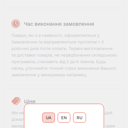
Час виконання замовлення
Товари, які є в наявності, оформляються у
Замовлення та відправляються протягом 1-3
робочих днів після оплати. Термін виготовлення
та доставки товарів, не передбачених складською
програмою, становить від 2 до 6 тижнів. Будь
ласка, уточнюйте точний строк виконання Вашого
замовлення у менеджера напрямку.
Ціни
Ми не пропонуємо фіксований прайс-лист. Щоб
UA
EN
RU
дізнатися ціну, потрібно зв'язатися з нашим
менеджером, познайомитися, пояснити, що саме