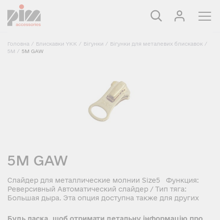
Головна
/
Блискавки YKK
/
Бігунки
/
Бігунки для металевих блискавок
/
5M
/
5M GAW
5M GAW
Слайдер для металлические молнии Size5 Функция:
Реверсивный Автоматический слайдер / Тип тяга:
Большая дыра. Эта опция доступна также для других
Будь ласка, щоб отримати детальну інформацію про