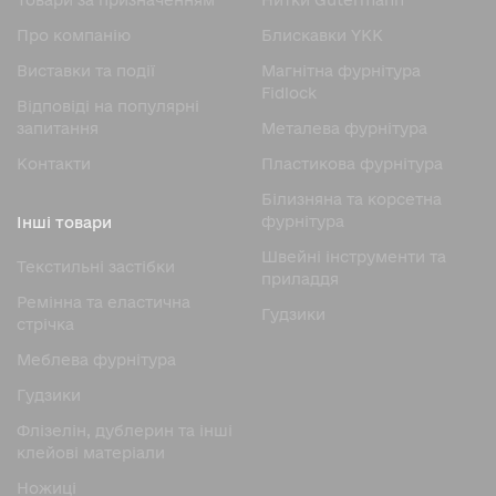
Товари за призначенням
Нитки Gutermann
Про компанію
Блискавки YKK
Виставки та події
Магнітна фурнітура
Fidlock
Відповіді на популярні
запитання
Металева фурнітура
Контакти
Пластикова фурнітура
Білизняна та корсетна
фурнітура
Інші товари
Швейні інструменти та
Текстильні застібки
приладдя
Ремінна та еластична
Гудзики
стрічка
Меблева фурнітура
Гудзики
Флізелін, дублерин та інші
клейові матеріали
Ножицi