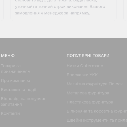
становить від 2 до 6 тижнів. Будь ласка,
уточнюйте точний строк виконання Вашого
замовлення у менеджера напрямку.
МЕНЮ
ПОПУЛЯРНІ ТОВАРИ
Товари за
Нитки Gutermann
призначенням
Блискавки YKK
Про компанію
Магнітна фурнітура Fidlock
Виставки та події
Металева фурнітура
Відповіді на популярні
Пластикова фурнітура
запитання
Білизняна та корсетна фурні
Контакти
Швейні інструменти та прил