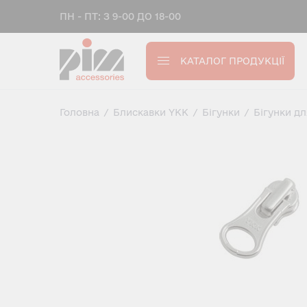
ПН - ПТ: З 9-00 ДО 18-00
КАТАЛОГ ПРОДУКЦІЇ
Головна
/
Блискавки YKK
/
Бігунки
/
Бігунки д