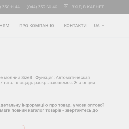
ВХІД В КАБНЕТ
) 336 11 44
(044) 333 60 46
ННЯМ
ПРО КОМПАНІЮ
КОНТАКТИ
UA
е молнии Size8 Функция: Автоматическая
/ тяга: площадь раскрывающемся. Эта опция
 детальну інформацію про товар, умови оптової
имати повний каталог товарів - звертайтесь до