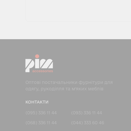
Оптові постачальники фурнітури для
одягу, рукоділля та м’яких меблів
КОНТАКТИ
(095) 336 11 44
(093) 336 11 44
(068) 336 11 44
(044) 333 60 46