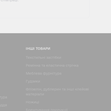
співпраці.
ІНШІ ТОВАРИ
Текстильні застібки
Ремінна та еластична стрічка
Меблева фурнітура
Гудзики
Флізелін, дублерин та інші клейові
матеріали
тура
Ножицi
аддя
Брендування продукції