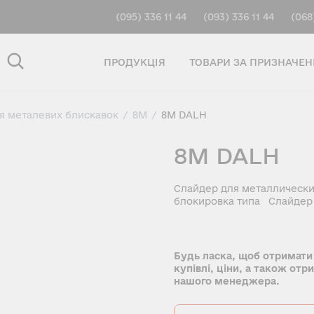
(095) 336 11 44
(093) 336 11 44
(068
ПРОДУКЦІЯ
ТОВАРИ ЗА ПРИЗНАЧЕ
ля металевих блискавок
/
8M
/
8M DALH
8M DALH
Слайдер для металлически
блокировка типа Слайдер 
Будь ласка, щоб отримати
купівлі, ціни, а також отр
нашого менеджера.