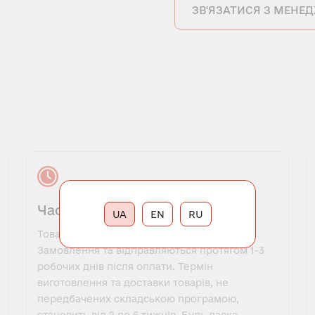
ЗВ'ЯЗАТИСЯ З МЕНЕ
Час виконання замовлення
UA
EN
RU
Товари, які є в наявності, оформляються у
Замовлення та відправляються протягом 1-3
робочих днів після оплати. Термін
виготовлення та доставки товарів, не
передбачених складською програмою,