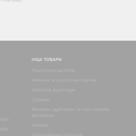
співпраці.
ІНШІ ТОВАРИ
Текстильні застібки
Ремінна та еластична стрічка
Меблева фурнітура
Гудзики
Флізелін, дублерин та інші клейові
матеріали
тура
Ножицi
аддя
Брендування продукції