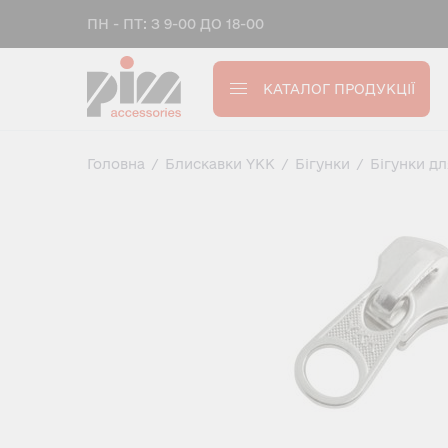
ПН - ПТ: З 9-00 ДО 18-00
КАТАЛОГ ПРОДУКЦІЇ
Головна
/
Блискавки YKK
/
Бігунки
/
Бігунки д