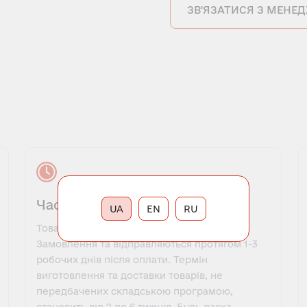
ЗВ'ЯЗАТИСЯ З МЕНЕ
Час виконання замовлення
UA
EN
RU
Товари, які є в наявності, оформляються у
Замовлення та відправляються протягом 1-3
робочих днів після оплати. Термін
виготовлення та доставки товарів, не
передбачених складською програмою,