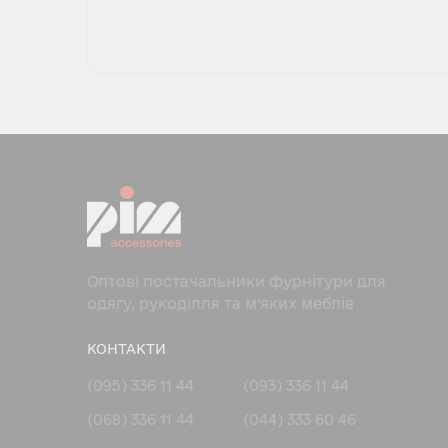
Оптові постачальники фурнітури для
одягу, рукоділля та м’яких меблів
КОНТАКТИ
(095) 336 11 44
(093) 336 11 44
(068) 336 11 44
(044) 333 60 46