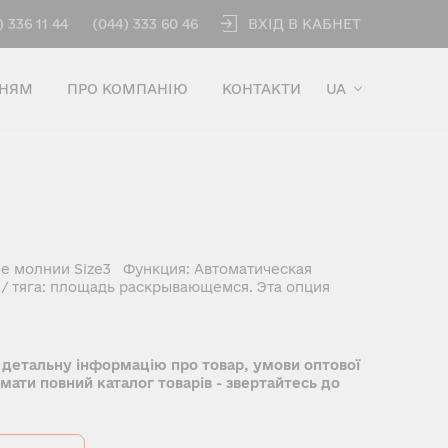
ВХІД В КАБНЕТ
) 336 11 44
(044) 333 60 46
ННЯМ
ПРО КОМПАНІЮ
КОНТАКТИ
UA
е молнии Size3 Функция: Автоматическая
/ тяга: площадь раскрывающемся. Эта опция
 детальну інформацію про товар, умови оптової
имати повний каталог товарів - звертайтесь до