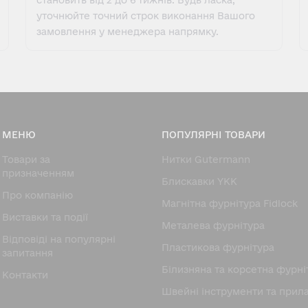
становить від 2 до 6 тижнів. Будь ласка,
уточнюйте точний строк виконання Вашого
замовлення у менеджера напрямку.
МЕНЮ
ПОПУЛЯРНІ ТОВАРИ
Товари за
Нитки Gutermann
призначенням
Блискавки YKK
Про компанію
Магнітна фурнітура Fidlock
Виставки та події
Металева фурнітура
Відповіді на популярні
Пластикова фурнітура
запитання
Білизняна та корсетна фурні
Контакти
Швейні інструменти та прил