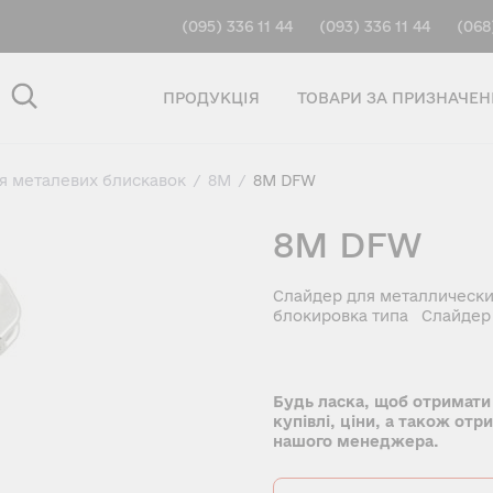
(095) 336 11 44
(093) 336 11 44
(068
ПРОДУКЦІЯ
ТОВАРИ ЗА ПРИЗНАЧЕ
ля металевих блискавок
/
8M
/
8M DFW
8M DFW
Слайдер для металлически
блокировка типа Слайдер 
Будь ласка, щоб отримати
купівлі, ціни, а також отр
нашого менеджера.