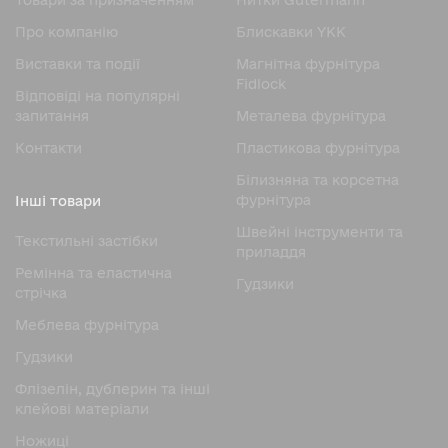
Товари за призначенням
Нитки Gutermann
Про компанію
Блискавки YKK
Виставки та події
Магнітна фурнітура
Fidlock
Відповіді на популярні
запитання
Металева фурнітура
Контакти
Пластикова фурнітура
Білизняна та корсетна
фурнітура
Інші товари
Швейні інструменти та
Текстильні застібки
приладдя
Ремінна та еластична
Гудзики
стрічка
Меблева фурнітура
Гудзики
Флізелін, дублерин та інші
клейові матеріали
Ножицi