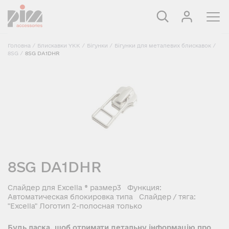
Головна
/
Блискавки YKK
/
Бігунки
/
Бігунки для металевих блискавок
/
8SG
/
8SG DA1DHR
8SG DA1DHR
Слайдер для Excella ® размер3 Функция:
Автоматическая блокировка типа Слайдер / тяга:
"Excella" Логотип 2-полосная только
Будь ласка, щоб отримати детальну інформацію про