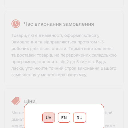
Час виконання замовлення
Товари, які є в наявності, оформляються у
Замовлення та відправляються протягом 1-3
робочих днів після оплати. Термін виготовлення
та доставки товарів, не передбачених складською
програмою, становить від 2 до 6 тижнів. Будь
ласка, уточнюйте точний строк виконання Вашого
замовлення у менеджера напрямку.
Ціни
Ми не пропонуємо фіксований прайс-лист. Щоб
UA
EN
RU
дізнатися ціну, потрібно зв'язатися з нашим
менеджером, познайомитися, пояснити, що саме