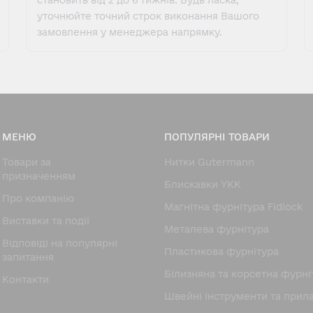
становить від 2 до 6 тижнів. Будь ласка,
уточнюйте точний строк виконання Вашого
замовлення у менеджера напрямку.
МЕНЮ
ПОПУЛЯРНІ ТОВАРИ
Товари за
Нитки Gutermann
призначенням
Блискавки YKK
Про компанію
Магнітна фурнітура Fidlock
Виставки та події
Металева фурнітура
Відповіді на популярні
Пластикова фурнітура
запитання
Білизняна та корсетна фурні
Контакти
Швейні інструменти та прил