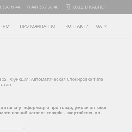
ВХІД В КАБНЕТ
) 336 11 44
(044) 333 60 46
ННЯМ
ПРО КОМПАНІЮ
КОНТАКТИ
UA
змер2 Функция: Автоматическая блокировка типа
оготип
 детальну інформацію про товар, умови оптової
имати повний каталог товарів - звертайтесь до