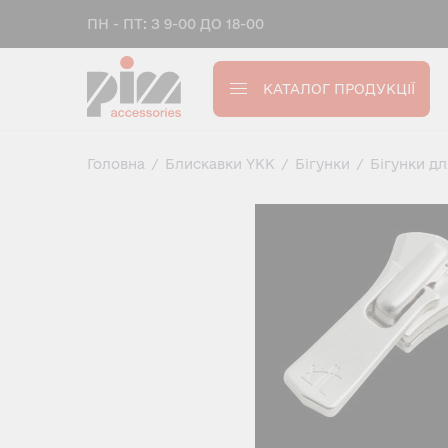
ПН - ПТ: З 9-00 ДО 18-00
КАТАЛОГ ПРОДУКЦІЇ
Головна
/
Блискавки YKK
/
Бігунки
/
Бігунки д