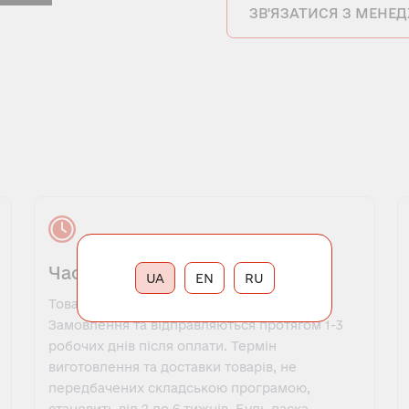
ЗВ'ЯЗАТИСЯ З МЕНЕ
Час виконання замовлення
UA
EN
RU
Товари, які є в наявності, оформляються у
Замовлення та відправляються протягом 1-3
робочих днів після оплати. Термін
виготовлення та доставки товарів, не
передбачених складською програмою,