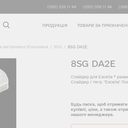
(095) 336 11 44
(093) 336 11 44
(068
ПРОДУКЦІЯ
ТОВАРИ ЗА ПРИЗНАЧЕ
ля металевих блискавок
/
8SG
/
8SG DA2E
8SG DA2E
Слайдер для Excella ® ра
Слайдер / тяга: "Excella" Л
Будь ласка, щоб отримати
купівлі, ціни, а також отр
нашого менеджера.