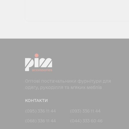
Оптові постачальники фурнітури для
одягу, рукоділля та м’яких меблів
КОНТАКТИ
(095) 336 11 44
(093) 336 11 44
(068) 336 11 44
(044) 333 60 46