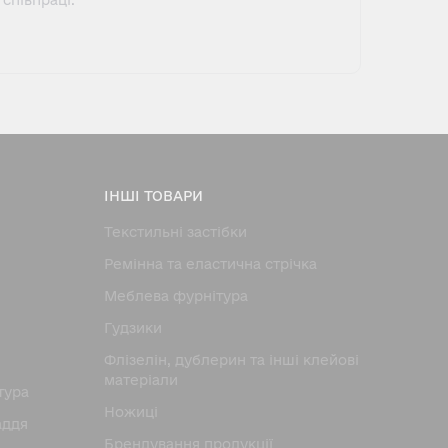
співпраці.
ІНШІ ТОВАРИ
Текстильні застібки
Ремінна та еластична стрічка
Меблева фурнітура
Гудзики
Флізелін, дублерин та інші клейові
матеріали
тура
Ножицi
аддя
Брендування продукції