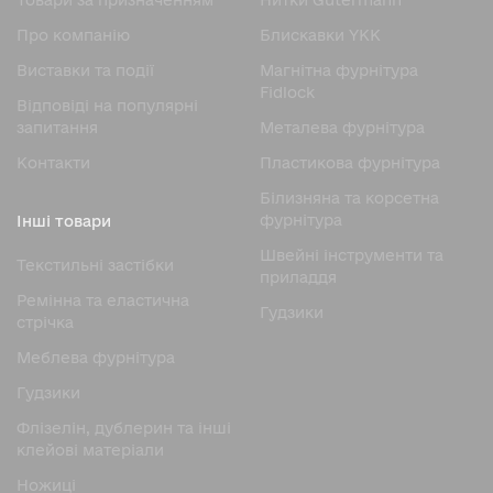
Товари за призначенням
Нитки Gutermann
Про компанію
Блискавки YKK
Виставки та події
Магнітна фурнітура
Fidlock
Відповіді на популярні
запитання
Металева фурнітура
Контакти
Пластикова фурнітура
Білизняна та корсетна
фурнітура
Інші товари
Швейні інструменти та
Текстильні застібки
приладдя
Ремінна та еластична
Гудзики
стрічка
Меблева фурнітура
Гудзики
Флізелін, дублерин та інші
клейові матеріали
Ножицi