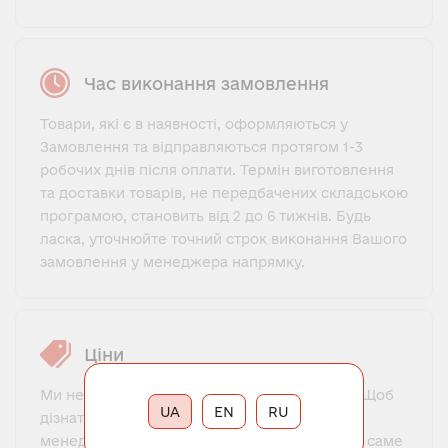
Час виконання замовлення
Товари, які є в наявності, оформляються у
Замовлення та відправляються протягом 1-3
робочих днів після оплати. Термін виготовлення
та доставки товарів, не передбачених складською
програмою, становить від 2 до 6 тижнів. Будь
ласка, уточнюйте точний строк виконання Вашого
замовлення у менеджера напрямку.
Ціни
Ми не пропонуємо фіксований прайс-лист. Щоб
UA
EN
RU
дізнатися ціну, потрібно зв'язатися з нашим
менеджером, познайомитися, пояснити, що саме