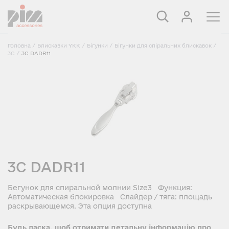
Головна
/
Блискавки YKK
/
Бігунки
/
Бігунки для спіральних блискавок
/
3C
/
3C DADR11
3C DADR11
Бегунок для спиральной молнии Size3 Функция:
Автоматическая блокировка Слайдер / тяга: площадь
раскрывающемся. Эта опция доступна
Будь ласка, щоб отримати детальну інформацію про