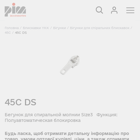
Головна
/
Блискавки YKK
/
Бігунки
/
Бігунки для спіральних блискавок
/
45C
/
45C DS
45C DS
Бегунок для спиральной молнии Size3 Функция:
Полуавтоматическая блокировка
Будь ласка, щоб отримати детальну інформацію про
товар, умови оптової купівлі, ціни, а також отримати