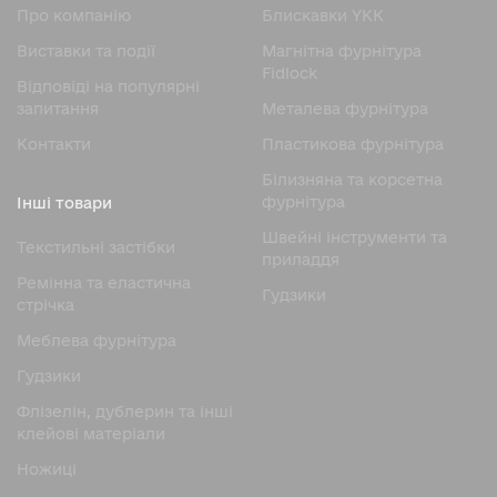
Про компанію
Блискавки YKK
Виставки та події
Магнітна фурнітура
Fidlock
Відповіді на популярні
запитання
Металева фурнітура
Контакти
Пластикова фурнітура
Білизняна та корсетна
фурнітура
Інші товари
Швейні інструменти та
Текстильні застібки
приладдя
Ремінна та еластична
Гудзики
стрічка
Меблева фурнітура
Гудзики
Флізелін, дублерин та інші
клейові матеріали
Ножицi