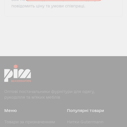
повідомить ціну та умови співпраці.
Оптові постачальники фурнітури для одягу,
рукоділля та м’яких меблів
Меню
Популярні товари
Товари за призначенням
Нитки Gutermann