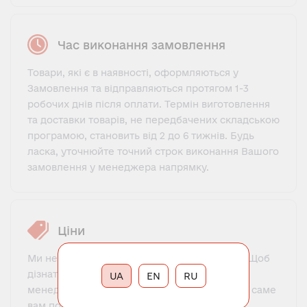
Час виконання замовлення
Товари, які є в наявності, оформляються у
Замовлення та відправляються протягом 1-3
робочих днів після оплати. Термін виготовлення
та доставки товарів, не передбачених складською
програмою, становить від 2 до 6 тижнів. Будь
ласка, уточнюйте точний строк виконання Вашого
замовлення у менеджера напрямку.
Ціни
Ми не пропонуємо фіксований прайс-лист. Щоб
дізнатися ціну, потрібно зв'язатися з нашим
UA
EN
RU
менеджером, познайомитися, пояснити, що саме
вам потрібно і для яких цілей. Менеджер