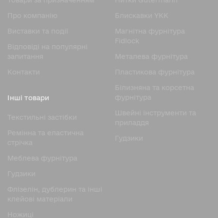
Товари за призначенням
Нитки Gutermann
Про компанію
Блискавки YKK
Виставки та події
Магнітна фурнітура
Fidlock
Відповіді на популярні
запитання
Металева фурнітура
Контакти
Пластикова фурнітура
Білизняна та корсетна
фурнітура
Інші товари
Швейні інструменти та
Текстильні застібки
приладдя
Ремінна та еластична
Гудзики
стрічка
Меблева фурнітура
Гудзики
Флізелін, дублерин та інші
клейові матеріали
Ножицi