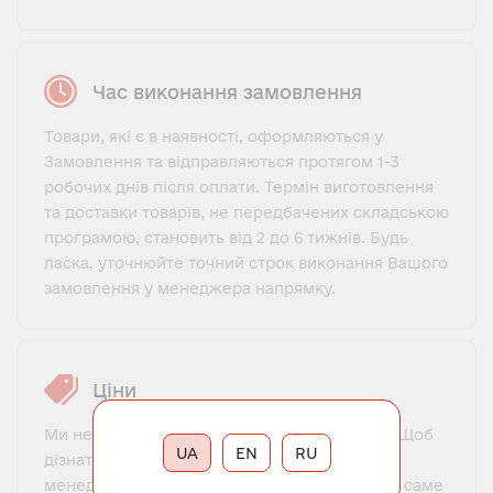
Час виконання замовлення
Товари, які є в наявності, оформляються у
Замовлення та відправляються протягом 1-3
робочих днів після оплати. Термін виготовлення
та доставки товарів, не передбачених складською
програмою, становить від 2 до 6 тижнів. Будь
ласка, уточнюйте точний строк виконання Вашого
замовлення у менеджера напрямку.
Ціни
Ми не пропонуємо фіксований прайс-лист. Щоб
UA
EN
RU
дізнатися ціну, потрібно зв'язатися з нашим
менеджером, познайомитися, пояснити, що саме