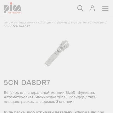
Головна
/
Блискавки YKK
/
Бігунки
/
Бігунки для спіральних блискавок
/
5CN
/
5CN DA8DR7
5CN DA8DR7
Бегунок для спиральной молнии Size3 Функция:
Автоматическая блокировка типа Слайдер / тяга:
площадь раскрывающемся. Эта опция
Будь ласка, щоб отримати детальну інформацію про