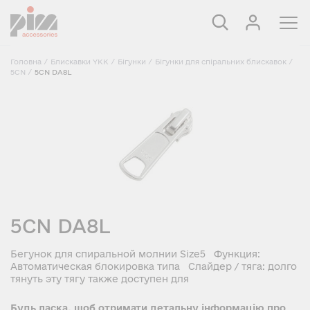
Головна
/
Блискавки YKK
/
Бігунки
/
Бігунки для спіральних блискавок
/
5CN
/
5CN DA8L
5CN DA8L
Бегунок для спиральной молнии Size5 Функция:
Автоматическая блокировка типа Слайдер / тяга: долго
тянуть эту тягу также доступен для
Будь ласка, щоб отримати детальну інформацію про