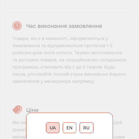
Час виконання замовлення
Товари, які є в наявності, оформляються у
Замовлення та відправляються протягом 1-3
робочих днів після оплати. Термін виготовлення
та доставки товарів, не передбачених складською
програмою, становить від 2 до 6 тижнів. Будь
ласка, уточнюйте точний строк виконання Вашого
замовлення у менеджера напрямку.
Ціни
Ми не пропонуємо фіксований прайс-лист. Щоб
UA
EN
RU
дізнатися ціну, потрібно зв'язатися з нашим
менеджером, познайомитися, пояснити, що саме