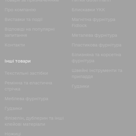
Товари за призначенням
Нитки Gutermann
Про компанію
Блискавки YKK
Виставки та події
Магнітна фурнітура
Fidlock
Відповіді на популярні
запитання
Металева фурнітура
Контакти
Пластикова фурнітура
Білизняна та корсетна
фурнітура
Інші товари
Швейні інструменти та
Текстильні застібки
приладдя
Ремінна та еластична
Гудзики
стрічка
Меблева фурнітура
Гудзики
Флізелін, дублерин та інші
клейові матеріали
Ножицi