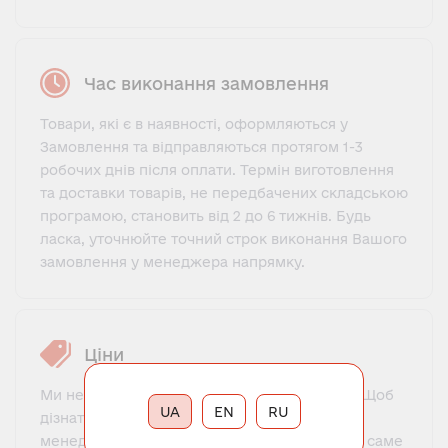
Час виконання замовлення
Товари, які є в наявності, оформляються у
Замовлення та відправляються протягом 1-3
робочих днів після оплати. Термін виготовлення
та доставки товарів, не передбачених складською
програмою, становить від 2 до 6 тижнів. Будь
ласка, уточнюйте точний строк виконання Вашого
замовлення у менеджера напрямку.
Ціни
Ми не пропонуємо фіксований прайс-лист. Щоб
UA
EN
RU
дізнатися ціну, потрібно зв'язатися з нашим
менеджером, познайомитися, пояснити, що саме