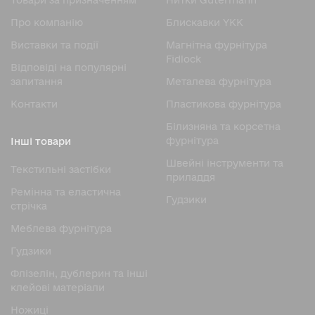
Товари за призначенням
Нитки Gutermann
Про компанію
Блискавки YKK
Виставки та події
Магнітна фурнітура
Fidlock
Відповіді на популярні
запитання
Металева фурнітура
Контакти
Пластикова фурнітура
Білизняна та корсетна
фурнітура
Інші товари
Швейні інструменти та
Текстильні застібки
приладдя
Ремінна та еластична
Гудзики
стрічка
Меблева фурнітура
Гудзики
Флізелін, дублерин та інші
клейові матеріали
Ножицi