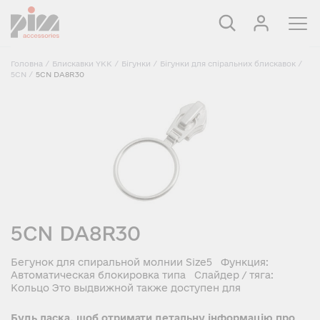
Головна
/
Блискавки YKK
/
Бігунки
/
Бігунки для спіральних блискавок
/
5CN
/
5CN DA8R30
5CN DA8R30
Бегунок для спиральной молнии Size5 Функция:
Автоматическая блокировка типа Слайдер / тяга:
Кольцо Это выдвижной также доступен для
Будь ласка, щоб отримати детальну інформацію про