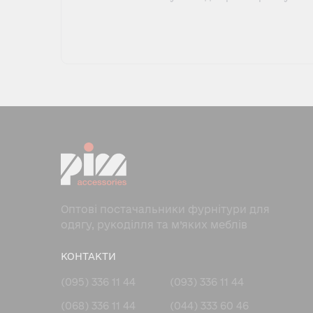
Оптові постачальники фурнітури для
одягу, рукоділля та м’яких меблів
КОНТАКТИ
(095) 336 11 44
(093) 336 11 44
(068) 336 11 44
(044) 333 60 46