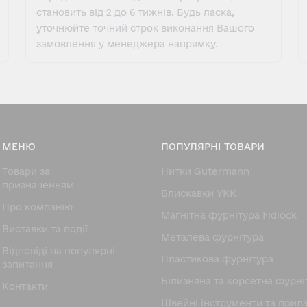
становить від 2 до 6 тижнів. Будь ласка,
уточнюйте точний строк виконання Вашого
замовлення у менеджера напрямку.
МЕНЮ
ПОПУЛЯРНІ ТОВАРИ
Товари за
Нитки Gutermann
призначенням
Блискавки YKK
Про компанію
Магнітна фурнітура Fidlock
Виставки та події
Металева фурнітура
Відповіді на популярні
Пластикова фурнітура
запитання
Білизняна та корсетна фурні
Контакти
Швейні інструменти та прил