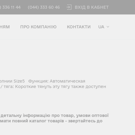
ВХІД В КАБНЕТ
) 336 11 44
(044) 333 60 46
ННЯМ
ПРО КОМПАНІЮ
КОНТАКТИ
UA
олнии Size5 Функция: Автоматическая
 тяга: Короткие тянуть эту тягу также доступен
 детальну інформацію про товар, умови оптової
имати повний каталог товарів - звертайтесь до