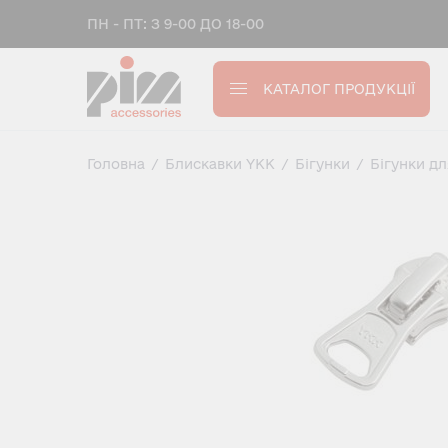
ПН - ПТ: З 9-00 ДО 18-00
КАТАЛОГ ПРОДУКЦІЇ
Головна
/
Блискавки YKK
/
Бігунки
/
Бігунки д