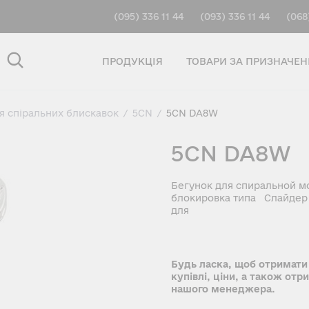
(095) 336 11 44
(093) 336 11 44
(068
ПРОДУКЦІЯ
ТОВАРИ ЗА ПРИЗНАЧЕ
ля спіральних блискавок
/
5CN
/
5CN DA8W
5CN DA8W
Бегунок для спиральной м
блокировка типа Слайдер /
для
Будь ласка, щоб отримати
купівлі, ціни, а також отр
нашого менеджера.