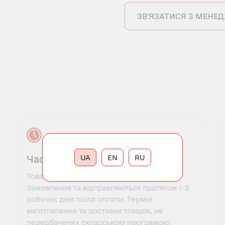
ЗВ'ЯЗАТИСЯ З МЕНЕ
Час виконання замовлення
UA
EN
RU
Товари, які є в наявності, оформляються у
Замовлення та відправляються протягом 1-3
робочих днів після оплати. Термін
виготовлення та доставки товарів, не
передбачених складською програмою,