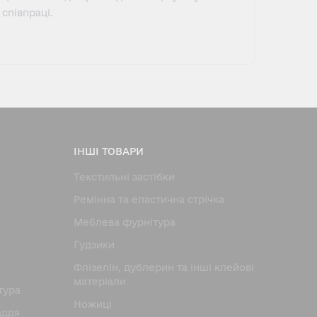
співпраці.
ІНШІ ТОВАРИ
Текстильні застібки
Ремінна та еластична стрічка
Меблева фурнітура
Гудзики
Флізелін, дублерин та інші клейові
матеріали
тура
Ножицi
аддя