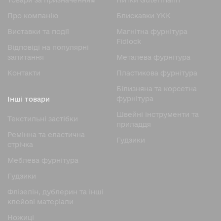
Товари за призначенням
Нитки Gutermann
Про компанію
Блискавки YKK
Виставки та події
Магнітна фурнітура
Fidlock
Відповіді на популярні
запитання
Металева фурнітура
Контакти
Пластикова фурнітура
Білизняна та корсетна
фурнітура
Інші товари
Швейні інструменти та
Текстильні застібки
приладдя
Ремінна та еластична
Гудзики
стрічка
Меблева фурнітура
Гудзики
Флізелін, дублерин та інші
клейові матеріали
Ножицi