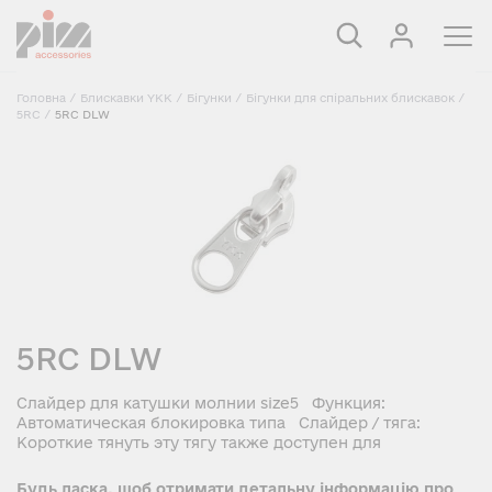
Головна
/
Блискавки YKK
/
Бігунки
/
Бігунки для спіральних блискавок
/
5RC
/
5RC DLW
5RC DLW
Слайдер для катушки молнии size5 Функция:
Автоматическая блокировка типа Слайдер / тяга:
Короткие тянуть эту тягу также доступен для
Будь ласка, щоб отримати детальну інформацію про