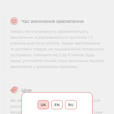
Час виконання замовлення
Товари, які є в наявності, оформляються у
Замовлення та відправляються протягом 1-3
робочих днів після оплати. Термін виготовлення
та доставки товарів, не передбачених складською
програмою, становить від 2 до 6 тижнів. Будь
ласка, уточнюйте точний строк виконання Вашого
замовлення у менеджера напрямку.
Ціни
Ми не пропонуємо фіксований прайс-лист. Щоб
UA
EN
RU
дізнатися ціну, потрібно зв'язатися з нашим
менеджером, познайомитися, пояснити, що саме