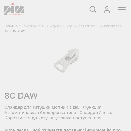
Головна
/
Блискавки YKK
/
Бігунки
/
Бігунки для спіральних блискавок
/
8C
/
8C DAW
8C DAW
Слайдер для катушки молнии size5 Функция:
Автоматическая блокировка типа Слайдер / тяга:
Короткие тянуть эту тягу также доступен для
Будь ласка, щоб отримати детальну інформацію про