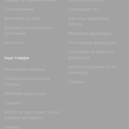
Товари за призначенням
Нитки Gutermann
Про компанію
Блискавки YKK
Виставки та події
Магнітна фурнітура
Fidlock
Відповіді на популярні
запитання
Металева фурнітура
Контакти
Пластикова фурнітура
Білизняна та корсетна
фурнітура
Інші товари
Швейні інструменти та
Текстильні застібки
приладдя
Ремінна та еластична
Гудзики
стрічка
Меблева фурнітура
Гудзики
Флізелін, дублерин та інші
клейові матеріали
Ножицi