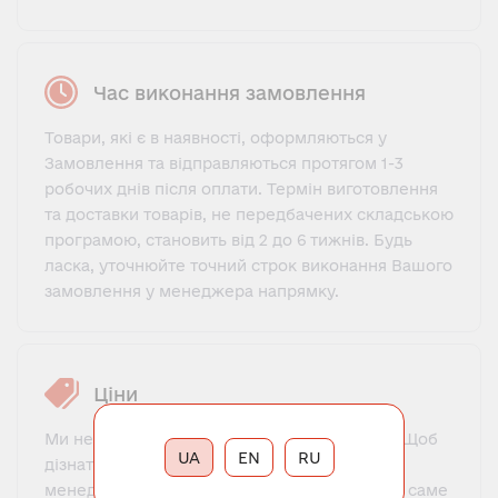
Час виконання замовлення
Товари, які є в наявності, оформляються у
Замовлення та відправляються протягом 1-3
робочих днів після оплати. Термін виготовлення
та доставки товарів, не передбачених складською
програмою, становить від 2 до 6 тижнів. Будь
ласка, уточнюйте точний строк виконання Вашого
замовлення у менеджера напрямку.
Ціни
Ми не пропонуємо фіксований прайс-лист. Щоб
UA
EN
RU
дізнатися ціну, потрібно зв'язатися з нашим
менеджером, познайомитися, пояснити, що саме