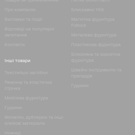
Товари за призначенням
Нитки Gutermann
Про компанію
Блискавки YKK
Виставки та події
Магнітна фурнітура
Fidlock
Відповіді на популярні
запитання
Металева фурнітура
Контакти
Пластикова фурнітура
Білизняна та корсетна
фурнітура
Інші товари
Швейні інструменти та
Текстильні застібки
приладдя
Ремінна та еластична
Гудзики
стрічка
Меблева фурнітура
Гудзики
Флізелін, дублерин та інші
клейові матеріали
Ножицi