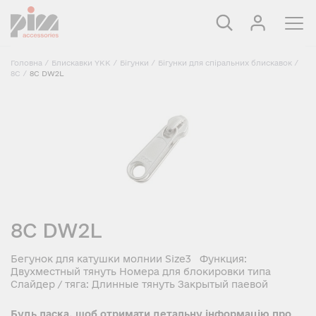
Головна
/
Блискавки YKK
/
Бігунки
/
Бігунки для спіральних блискавок
/
8C
/
8C DW2L
8C DW2L
Бегунок для катушки молнии Size3 Функция:
Двухместный тянуть Номера для блокировки типа
Слайдер / тяга: Длинные тянуть Закрытый паевой
Будь ласка, щоб отримати детальну інформацію про