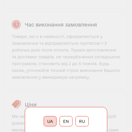
Час виконання замовлення
Товари, які є в наявності, оформляються у
Замовлення та відправляються протягом 1-3
робочих днів після оплати. Термін виготовлення
та доставки товарів, не передбачених складською
програмою, становить від 2 до 6 тижнів. Будь
ласка, уточнюйте точний строк виконання Вашого
замовлення у менеджера напрямку.
Ціни
Ми не пропонуємо фіксований прайс-лист. Щоб
UA
EN
RU
дізнатися ціну, потрібно зв'язатися з нашим
менеджером, познайомитися, пояснити, що саме