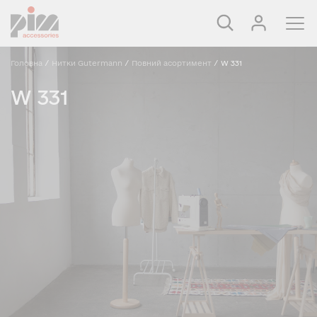
Головна
/
Нитки Gutermann
/
Повний асортимент
/
W 331
W 331