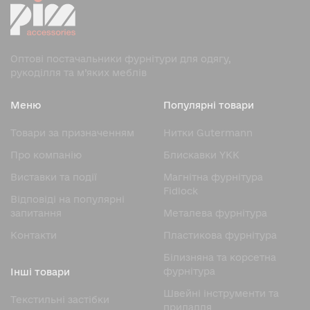
Оптові постачальники фурнітури для одягу,
рукоділля та м’яких меблів
Меню
Популярні товари
Товари за призначенням
Нитки Gutermann
Про компанію
Блискавки YKK
Виставки та події
Магнітна фурнітура
Fidlock
Відповіді на популярні
запитання
Металева фурнітура
Контакти
Пластикова фурнітура
Білизняна та корсетна
фурнітура
Інші товари
Швейні інструменти та
Текстильні застібки
приладдя