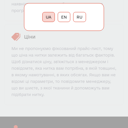
наявність яких не передбачено складською
програмою, становить від 30 до 70 днів.
UA
EN
RU
Ціни
Ми не пропонуємо фіксований прайс-лист, тому
що ціна на нитки залежить від багатьох факторів.
Щоб дізнатися ціну, зв'яжіться з менеджером і
повідомте, яка нитка вам потрібна, в якій товщині,
в якому намотуванні, в яких обсягах. Якщо вам не
відомі ці параметри, то повідомите менеджеру,
що ви шиєте, з якої тканини й допоможуть вам
підібрати нитку.