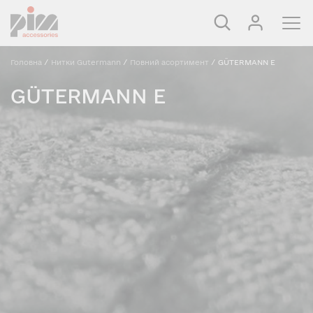
Головна
/
Нитки Gutermann
/
Повний асортимент
/
GÜTERMANN E
GÜTERMANN E