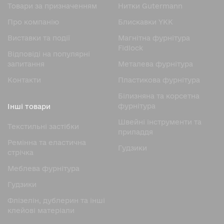
Товари за призначенням
Нитки Gutermann
Про компанію
Блискавки YKK
Виставки та події
Магнітна фурнітура
Fidlock
Відповіді на популярні
запитання
Металева фурнітура
Контакти
Пластикова фурнітура
Білизняна та корсетна
фурнітура
Інші товари
Швейні інструменти та
Текстильні застібки
приладдя
Ремінна та еластична
Гудзики
стрічка
Меблева фурнітура
Гудзики
Флізелін, дублерин та інші
клейові матеріали