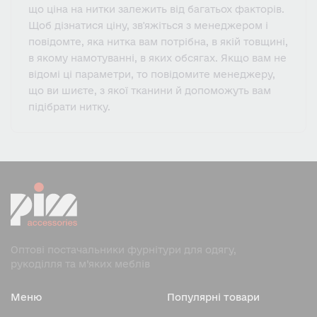
що ціна на нитки залежить від багатьох факторів.
Щоб дізнатися ціну, зв'яжіться з менеджером і
повідомте, яка нитка вам потрібна, в якій товщині,
в якому намотуванні, в яких обсягах. Якщо вам не
відомі ці параметри, то повідомите менеджеру,
що ви шиєте, з якої тканини й допоможуть вам
підібрати нитку.
Оптові постачальники фурнітури для одягу,
рукоділля та м’яких меблів
Меню
Популярні товари