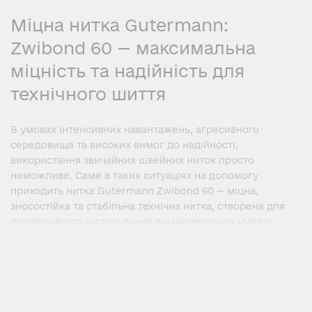
Міцна нитка Gutermann:
Zwibond 60 — максимальна
міцність та надійність для
технічного шиття
В умовах інтенсивних навантажень, агресивного
середовища та високих вимог до надійності,
використання звичайних швейних ниток просто
неможливе. Саме в таких ситуаціях на допомогу
приходить нитка Gutermann Zwibond 60 — міцна,
зносостійка та стабільна технічна нитка, створена для
професійного застосування в найсуворіших умовах.
Нитка Zwibond 60 призначена для пошиття виробів, де
міцність та довговічність шва критичні. Це ідеальне
рішення для промислового шиття, взуттєвого та
шкіряного виробництва, пошиття строп, ременів,
технічних виробів, а також для виробництва засобів