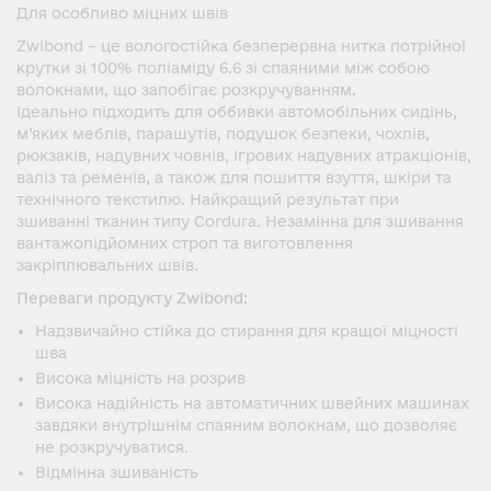
Для особливо міцних швів
Zwibond – це вологостійка безперервна нитка потрійної
крутки зі 100% поліаміду 6.6 зі спаяними між собою
волокнами, що запобігає розкручуванням.
Ідеально підходить для оббивки автомобільних сидінь,
м’яких меблів, парашутів, подушок безпеки, чохлів,
рюкзаків, надувних човнів, ігрових надувних атракціонів,
валіз та ременів, а також для пошиття взуття, шкіри та
технічного текстилю. Найкращий результат при
зшиванні тканин типу Cordura. Незамінна для зшивання
вантажопідйомних строп та виготовлення
закріплювальних швів.
Переваги продукту Zwibond:
Надзвичайно стійка до стирання для кращої міцності
шва
Висока міцність на розрив
Висока надійність на автоматичних швейних машинах
завдяки внутрішнім спаяним волокнам, що дозволяє
не розкручуватися.
Відмінна зшиваність