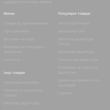
рукоділля та м’яких меблів
Меню
Популярні товари
Товари за призначенням
Нитки Gutermann
Про компанію
Блискавки YKK
Виставки та події
Магнітна фурнітура
Fidlock
Відповіді на популярні
запитання
Металева фурнітура
Контакти
Пластикова фурнітура
Білизняна та корсетна
фурнітура
Інші товари
Швейні інструменти та
Текстильні застібки
приладдя
Ремінна та еластична
Гудзики
стрічка
Меблева фурнітура