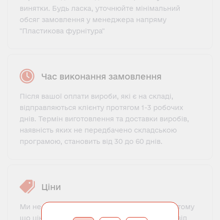
винятки. Будь ласка, уточнюйте мінімальний
обсяг замовлення у менеджера напряму
"Пластикова фурнітура"
Час виконання замовлення
Після вашої оплати вироби, які є на складі,
відправляються клієнту протягом 1-3 робочих
днів. Термін виготовлення та доставки виробів,
наявність яких не передбачено складською
програмою, становить від 30 до 60 днів.
Ціни
Ми не пропонуємо фіксований прайс-лист, тому
що ціна на пластикову фурнітуру залежить від