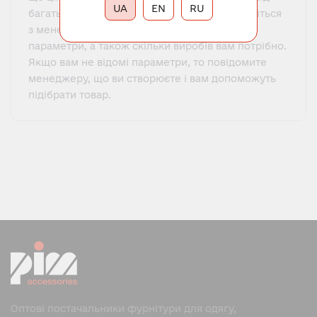
UA
EN
RU
багатьох чинників. Щоб дізнатися ціну, зв'яжіться
з менеджером та повідомте всі необхідні
параметри, а також скільки виробів вам потрібно.
Якщо вам не відомі параметри, то повідомите
менеджеру, що ви створюєте і вам допоможуть
підібрати товар.
Оптові постачальники фурнітури для одягу,