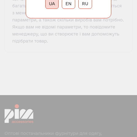
UA
EN
RU
багатьох чинників. Щоб дізнатися ціну, зв'яжіться
з менеджером та повідомте всі необхідні
параметри, а також скільки виробів вам потрібно.
Якщо вам не відомі параметри, то повідомите
менеджеру, що ви створюєте і вам допоможуть
підібрати товар.
Оптові постачальники фурнітури для одягу,