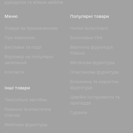
рукоділля та м’яких меблів
Меню
Популярні товари
Товари за призначенням
Нитки Gutermann
Про компанію
Блискавки YKK
Виставки та події
Магнітна фурнітура
Fidlock
Відповіді на популярні
запитання
Металева фурнітура
Контакти
Пластикова фурнітура
Білизняна та корсетна
фурнітура
Інші товари
Швейні інструменти та
Текстильні застібки
приладдя
Ремінна та еластична
Гудзики
стрічка
Меблева фурнітура