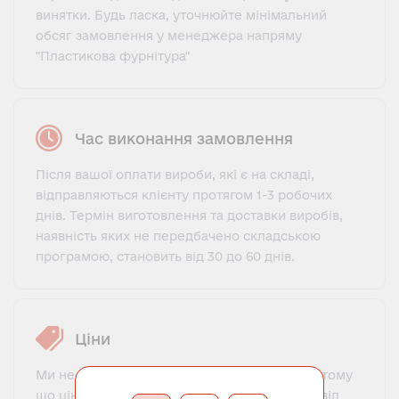
винятки. Будь ласка, уточнюйте мінімальний
обсяг замовлення у менеджера напряму
"Пластикова фурнітура"
Час виконання замовлення
Після вашої оплати вироби, які є на складі,
відправляються клієнту протягом 1-3 робочих
днів. Термін виготовлення та доставки виробів,
наявність яких не передбачено складською
програмою, становить від 30 до 60 днів.
Ціни
Ми не пропонуємо фіксований прайс-лист, тому
що ціна на пластикову фурнітуру залежить від