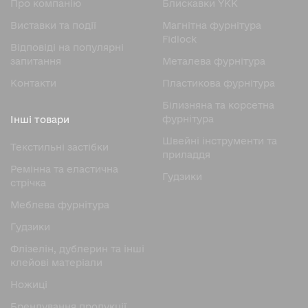
Про компанію
Блискавки YKK
Виставки та події
Магнітна фурнітура
Fidlock
Відповіді на популярні
запитання
Металева фурнітура
Контакти
Пластикова фурнітура
Білизняна та корсетна
фурнітура
Інші товари
Швейні інструменти та
Текстильні застібки
приладдя
Ремінна та еластична
Гудзики
стрічка
Меблева фурнітура
Гудзики
Флізелін, дублерин та інші
клейові матеріали
Ножицi
Брендування продукції