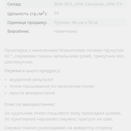
Склад:
60% PES, 20% Cellulose, 20% CV
2
50
Щiльнiсть (гр./м
):
Одиниця продажу:
Рулони: 90 см x 30 м
Виробник:
Німеччина
Прокладка з нанесеними блакитними лініями під кутом
60 °, смужками тканин запальними ромб, трикутник або
шестикутник.
Переваги цього продукту:
акуратний результат
точне прошивання по нанесеним лініях
просте використання
Опис по використанню:
За суцільним лініях лицьового боку прокладки шиємо,
по пунктирних нарізаємо смужки, припуск на шви.
Смужки тканин розкладаємо на виворітну сторону