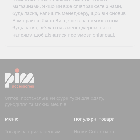
магазинами. Якщо Ви вже співпрацюєте з нами,
будь ласка, напишіть менеджеру, щоб він оновив
Вам прайси. Якщо Ви ще не є нашим клієнтом,
будь ласка, зв'яжіться з менеджером цього
напряму, щоб дізнатися про умови співпраці.
Оптові постачальники фурнітури для одягу,
рукоділля та м’яких меблів
Меню
Популярні товари
Товари за призначенням
Нитки Gutermann