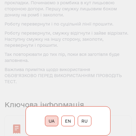
прокладки. Починаємо з ромбика в кут лицьовою
стороною догори. Першу смужку лицьовим боком
донизу на ромб і заколоти.
Роботу перевернути і по суцільній лінії прошити.
Роботу перевернути, смужку відігнути і зайве відрізати.
Наступну смужку на іншу сторону, заколоти,
перевернути і прошити.
Так повторювати до тих пір, поки вся заготівля буде
заповнена.
Важлива примітка щодо використання
ОБОВ’ЯЗКОВО ПЕРЕД ВИКОРИСТАННЯМ ПРОВОДІТЬ
ТЕСТ.
Ключова інформація
UA
EN
RU
Мінімальне замовлення