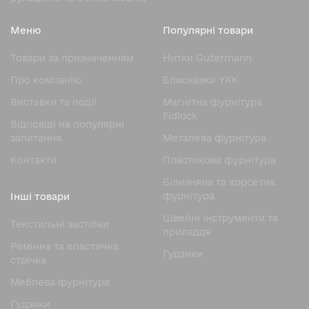
Основна відмінність гудзика без ніжки — відсутність
додаткового елемента для пришивання. Нитка
Меню
Популярні товари
проходить через спеціальні отвори, розташовані в
центрі або ближче до країв.
Товари за призначенням
Нитки Gutermann
Типові характеристики:
Про компанію
Блискавки YKK
Кількість отворів: 2 або 4 — для рівномірного
Виставки та події
Магнітна фурнітура
розподілу натягу нитки;
Fidlock
Відповіді на популярні
Форма: найчастіше кругла, але зустрічаються
запитання
Металева фурнітура
квадратні, овальні та фігурні варіанти;
Контакти
Пластикова фурнітура
Товщина: від 1 до 5 мм, залежно від матеріалу та
Білизняна та корсетна
призначення;
фурнітура
Інші товари
Діаметр: від 8 до 35 мм.
Швейні інструменти та
Текстильні застібки
Завдяки плоскій формі, гудзик без ніжки не випирає на
приладдя
тканини і створює акуратний, мінімалістичний вигляд.
Ремінна та еластична
Гудзики
стрічка
Матеріали виготовлення
Меблева фурнітура
Сучасні ґудзики без ніжки виготовляються з різних
Гудзики
матеріалів, що дозволяє підібрати ідеальний варіант під