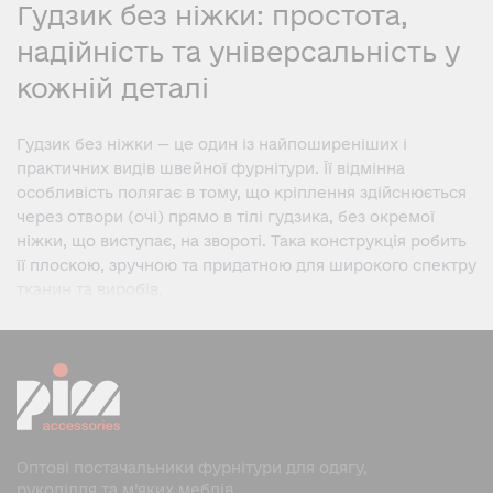
Гудзик без ніжки: простота,
надійність та універсальність у
кожній деталі
Гудзик без ніжки — це один із найпоширеніших і
практичних видів швейної фурнітури. Її відмінна
особливість полягає в тому, що кріплення здійснюється
через отвори (очі) прямо в тілі гудзика, без окремої
ніжки, що виступає, на звороті. Така конструкція робить
її плоскою, зручною та придатною для широкого спектру
тканин та виробів.
Гудзики без ніжки використовуються практично у всіх
напрямках швейного виробництва — від легкого одягу
до верхнього, а також у текстилі, аксесуарах та
декоративних проектах.
Конструкція та особливості
форми
Оптові постачальники фурнітури для одягу,
рукоділля та м’яких меблів