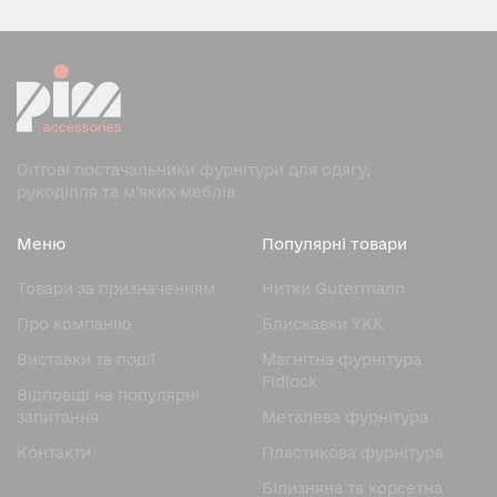
Оптові постачальники фурнітури для одягу,
рукоділля та м’яких меблів
Меню
Популярні товари
Товари за призначенням
Нитки Gutermann
Про компанію
Блискавки YKK
Виставки та події
Магнітна фурнітура
Fidlock
Відповіді на популярні
запитання
Металева фурнітура
Контакти
Пластикова фурнітура
Білизняна та корсетна