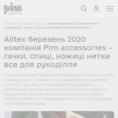
Головна
/
Виставки та події
/
Alltex березень 2020 компанія Pim
accessories – гачки, спиці, ножиці нитки все для рукоділля
Alltex березень 2020
компанія Pim accessories –
гачки, спиці, ножиці нитки
все для рукоділля
Перший день виставки #alltex пройшов на високих нотах
і, як результат – більше сотні задоволених покупками
клієнтів – так, так у нас роздрібний розпродаж! ;) ⠀
Напередодні 8 березня популярністю користувалися
подарункові набори гачків, ножиці, голки, рулетки! ⠀
Чекаємо на вас до 7 березня включно та готові радувати
весняними знижками!