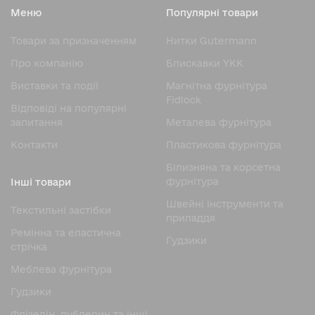
Меню
Популярні товари
Товари за призначенням
Нитки Gutermann
Про компанію
Блискавки YKK
Виставки та події
Магнітна фурнітура
Fidlock
Відповіді на популярні
запитання
Металева фурнітура
Контакти
Пластикова фурнітура
Білизняна та корсетна
фурнітура
Інші товари
Швейні інструменти та
Текстильні застібки
приладдя
Ремінна та еластична
Гудзики
стрічка
Меблева фурнітура
Гудзики
Флізелін, дублерин та інші