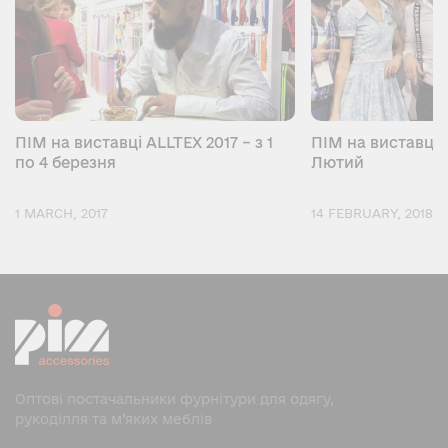
ПІМ на виставці ALLTEX 2017 – з 1
ПІМ на виставці K
по 4 березня
Лютий
1 MARCH, 2017
14 FEBRUARY, 2018
Оптові постачальники фурнітури для одягу,
рукоділля та м’яких меблів