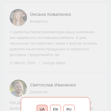
Оксана Коваленко
Владелец
С удовольствием рекомендую вашу компанию
как надежного поставщика мебели. Я уже
несколько лет работаю с вами и всегда остаюсь
доволен качеством продукции и скоростью
доставки. Продолжайте так
12 March, 2024
Google Maps
Святослав Иваненко
Директор
Как дизайнер интерьера я ищу уникальную и
качественную фурнитуру для своих проектов.
UA
EN
RU