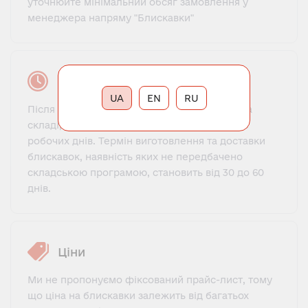
уточнюйте мінімальний обсяг замовлення у
менеджера напряму "Блискавки"
Час виконання замовлення
UA
EN
RU
Після оплати замовлення блискавки, які є на
складі, відправляються клієнту протягом 1-3
робочих днів. Термін виготовлення та доставки
блискавок, наявність яких не передбачено
складською програмою, становить від 30 до 60
днів.
Ціни
Ми не пропонуємо фіксований прайс-лист, тому
що ціна на блискавки залежить від багатьох