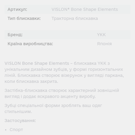
Артикул:
VISLON® Bone Shape Elements
Тип блискавки:
Тракторна блискавка
Бренд:
YKK
Країна виробництва:
Японія
VISLON Bone Shape Elements
– блискавка YKK з
унікальним дизайном зубців, у формі горизонтальних
ліній. Блискавка створює візерунок у вигляді паркана,
коли блискавка закрита.
Застібка-блискавка створює характерний зовнішній
вигляд і додає яскравого акценту виробу.
Зубці спеціальної форми зроблять ваш одяг
стильнішим.
Застосування:
Спорт