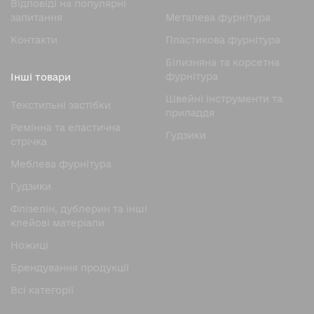
Відповіді на популярні
оформлення виробу.
запитання
Металева фурнітура
Переваги блискавки YKK Vislon Bone Shape
Контакти
Пластикова фурнітура
Elements
Білизняна та корсетна
Популярність, яку набула блискавка УКК vislon bone
фурнітура
Інші товари
shape elements, обумовлена ​​поєднанням надійності та
Швейні інструменти та
оригінального дизайну.
Текстильні застібки
приладдя
Ключові переваги:
Ремінна та еластична
Гудзики
стрічка
Оригінальна форма елементів
Меблева фурнітура
Висока міцність конструкції
Гудзики
Стійкість до навантажень
Флізелін, дублерин та інші
Плавний хід бігунка
клейові матеріали
Сучасний зовнішній вигляд
Ножицi
Довговічність
Брендування продукції
Ці характеристики роблять такі блискавки
затребуваними у різних напрямках швейного
Всі категорії
виробництва.