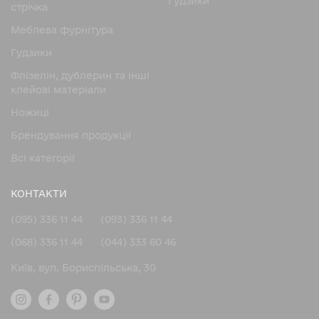
Гудзики
стрічка
Магнітна система фіксації
Меблева фурнітура
Висока надійність конструкції
Гудзики
Плавний хід бігунка
Флізелін, дублерин та інші
Довговічність
клейові матеріали
Сучасний зовнішній вигляд
Ножицi
Ці характеристики роблять такі блискавки
затребуваними у різних напрямках швейного
Брендування продукції
виробництва.
Всі категорії
Де застосовується YKK
КОНТАКТИ
блискавка з магнітним
механізмом
(095) 336 11 44
(093) 336 11 44
(068) 336 11 44
(044) 333 60 46
Завдяки зручності експлуатації, ykk блискавка з
магнітним механізмом використовується в різних
Київ, вул. Бориспільська, 30
виробах.
Основні сфери застосування:
Верхній одяг