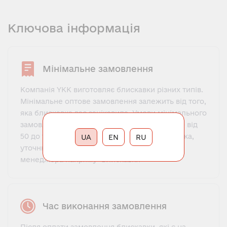
Ключова інформація
Мінімальне замовлення
Компанія YKK виготовляє блискавки різних типів.
Мінімальне оптове замовлення залежить від того,
яка блискавка вас зацікавила. Умови мінімального
замовлення для більшості типів блискавок – від
50 до 100 шт, але бувають винятки. Будь ласка,
UA
EN
RU
уточнюйте мінімальний обсяг замовлення у
менеджера напряму "Блискавки"
Час виконання замовлення
Після оплати замовлення блискавки, які є на