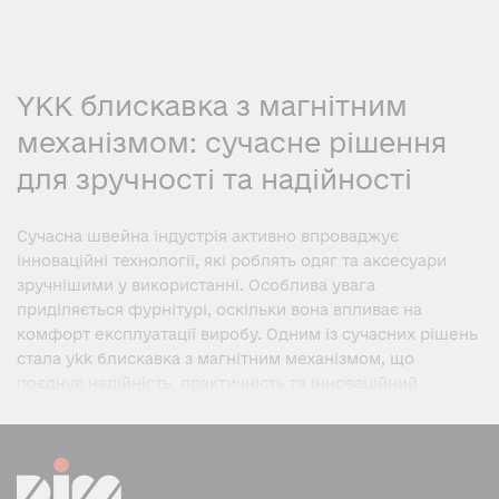
YKK блискавка з магнітним
механізмом: сучасне рішення
для зручності та надійності
Сучасна швейна індустрія активно впроваджує
інноваційні технології, які роблять одяг та аксесуари
зручнішими у використанні. Особлива увага
приділяється фурнітурі, оскільки вона впливає на
комфорт експлуатації виробу. Одним із сучасних рішень
стала ykk блискавка з магнітним механізмом, що
поєднує надійність, практичність та інноваційний
принцип роботи.
Що є YKK блискавка з
магнітним механізмом