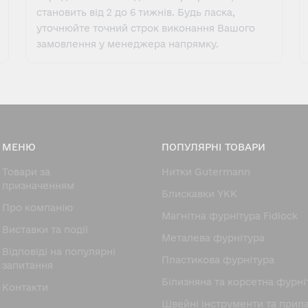
становить від 2 до 6 тижнів. Будь ласка,
уточнюйте точний строк виконання Вашого
замовлення у менеджера напрямку.
МЕНЮ
ПОПУЛЯРНІ ТОВАРИ
Товари за
Нитки Gutermann
призначенням
Блискавки YKK
Про компанію
Магнітна фурнітура Fidlock
Виставки та події
Металева фурнітура
Відповіді на популярні
Пластикова фурнітура
запитання
Білизняна та корсетна фурні
Контакти
Швейні інструменти та прил