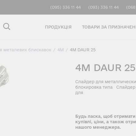
(095) 336 11 44
(093) 336 11 44
(068
ПРОДУКЦІЯ
ТОВАРИ ЗА ПРИЗНАЧЕ
ля металевих блискавок
/
4M
/
4M DAUR 25
4M DAUR 25
Слайдер для металлически
блокировка типа Слайдер 
для
Будь ласка, щоб отримати
купівлі, ціни, а також отр
нашого менеджера.