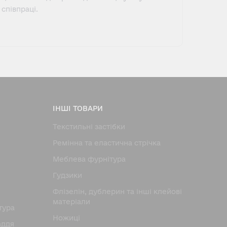
співпраці.
ІНШІ ТОВАРИ
Текстильні застібки
Ремінна та еластична стрічка
Меблева фурнітура
Гудзики
Флізелін, дублерин та інші клейові
матеріали
тура
Ножицi
аддя