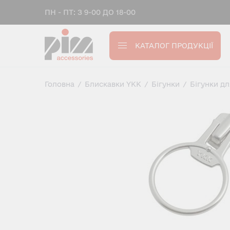
ПН - ПТ: З 9-00 ДО 18-00
КАТАЛОГ ПРОДУКЦІЇ
Головна
/
Блискавки YKK
/
Бігунки
/
Бігунки д