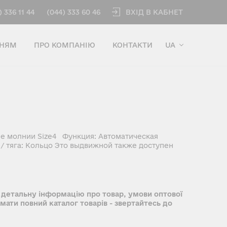
ВХІД В КАБНЕТ
) 336 11 44
(044) 333 60 46
ННЯМ
ПРО КОМПАНІЮ
КОНТАКТИ
UA
е молнии Size4 Функция: Автоматическая
/ тяга: Кольцо Это выдвижной также доступен
 детальну інформацію про товар, умови оптової
имати повний каталог товарів - звертайтесь до