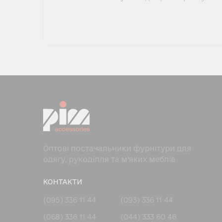
Оптові постачальники фурнітури для
одягу, рукоділля та м’яких меблів
КОНТАКТИ
(095) 336 11 44
(093) 336 11 44
(068) 336 11 44
(044) 333 60 46