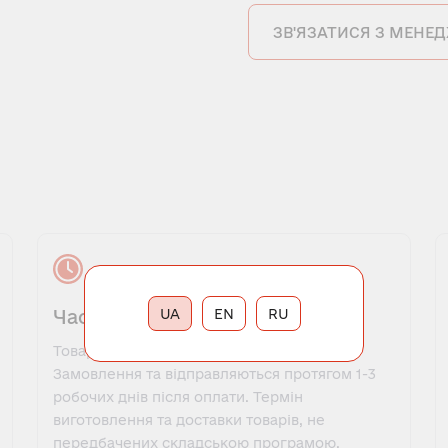
ЗВ'ЯЗАТИСЯ З МЕНЕ
Час виконання замовлення
UA
EN
RU
Товари, які є в наявності, оформляються у
Замовлення та відправляються протягом 1-3
робочих днів після оплати. Термін
виготовлення та доставки товарів, не
передбачених складською програмою,