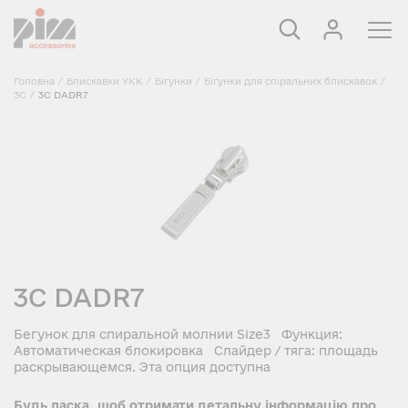
Головна
/
Блискавки YKK
/
Бігунки
/
Бігунки для спіральних блискавок
/
3C
/
3C DADR7
3C DADR7
Бегунок для спиральной молнии Size3 Функция:
Автоматическая блокировка Слайдер / тяга: площадь
раскрывающемся. Эта опция доступна
Будь ласка, щоб отримати детальну інформацію про