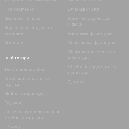
Товари за призначенням
Нитки Gutermann
Про компанію
Блискавки YKK
Виставки та події
Магнітна фурнітура
Fidlock
Відповіді на популярні
запитання
Металева фурнітура
Контакти
Пластикова фурнітура
Білизняна та корсетна
фурнітура
Інші товари
Швейні інструменти та
Текстильні застібки
приладдя
Ремінна та еластична
Гудзики
стрічка
Меблева фурнітура
Гудзики
Флізелін, дублерин та інші
клейові матеріали
Ножицi