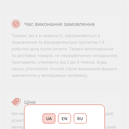
Час виконання замовлення
Товари, які є в наявності, оформляються у
Замовлення та відправляються протягом 1-3
робочих днів після оплати. Термін виготовлення
та доставки товарів, не передбачених складською
програмою, становить від 2 до 6 тижнів. Будь
ласка, уточнюйте точний строк виконання Вашого
замовлення у менеджера напрямку.
Ціни
Ми не пропонуємо фіксований прайс-лист. Щоб
UA
EN
RU
дізнатися ціну, потрібно зв'язатися з нашим
менеджером, познайомитися, пояснити, що саме