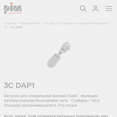
Головна
/
Блискавки YKK
/
Бігунки
/
Бігунки для спіральних блискавок
/
3C
/
3C DAP1
3C DAP1
Бегунок для спиральной молнии Size3 Функция:
Автоматическая блокировка типа Слайдер / тяга:
площадь раскрывающемся. Эта опция
Будь ласка, щоб отримати детальну інформацію про