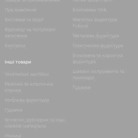
Товари за призначенням
Нитки Gutermann
Про компанію
Блискавки YKK
Виставки та події
Магнітна фурнітура
Fidlock
Відповіді на популярні
запитання
Металева фурнітура
Контакти
Пластикова фурнітура
Білизняна та корсетна
фурнітура
Інші товари
Швейні інструменти та
Текстильні застібки
приладдя
Ремінна та еластична
Гудзики
стрічка
Меблева фурнітура
Гудзики
Флізелін, дублерин та інші
клейові матеріали
Ножицi