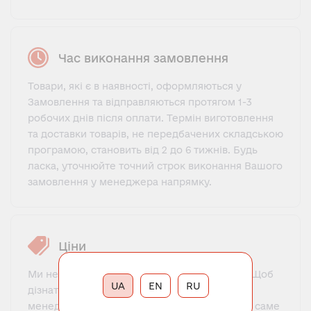
Час виконання замовлення
Товари, які є в наявності, оформляються у
Замовлення та відправляються протягом 1-3
робочих днів після оплати. Термін виготовлення
та доставки товарів, не передбачених складською
програмою, становить від 2 до 6 тижнів. Будь
ласка, уточнюйте точний строк виконання Вашого
замовлення у менеджера напрямку.
Ціни
Ми не пропонуємо фіксований прайс-лист. Щоб
UA
EN
RU
дізнатися ціну, потрібно зв'язатися з нашим
менеджером, познайомитися, пояснити, що саме