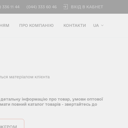
ВХІД В КАБНЕТ
) 336 11 44
(044) 333 60 46
ННЯМ
ПРО КОМПАНІЮ
КОНТАКТИ
UA
ться матеріалом клієнта
 детальну інформацію про товар, умови оптової
имати повний каталог товарів - звертайтесь до
ДЖЕРОМ