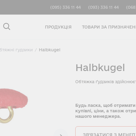
(095) 336 11 44
(093) 336 11 44
(068
ПРОДУКЦІЯ
ТОВАРИ ЗА ПРИЗНАЧЕ
бтяжнi гудзики
/
Halbkugel
Halbkugel
Обтяжка ґудзиків здійснює
Будь ласка, щоб отримати
купівлі, ціни, а також отр
нашого менеджера.
ЗВ'ЯЗАТИСЯ З МЕНЕ