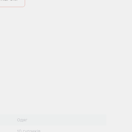
Одяг
10 гудзиків