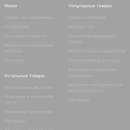
Главная особенность пуговицы-грибка — наличие ножки,
Меню
Популярные товары
с помощью которой она пришивается или закрепляется
на материале. В отличие от пуговиц с отверстиями, нить
Товары по назначению
Нитки Gutermann
проходит через ножку, не деформируя лицевую
О компании
Молнии YKK
сторону.
Выставки и события
Магнитная фурнитура
Основные конструктивные особенности:
Fidlock
Ответы на популярные
Верхняя часть (шляпка) — округлая, выпуклая или
вопросы
Металлическая фурнитура
слегка плоская. Может быть гладкой, матовой,
глянцевой или фактурной.
Контакты
Пластиковая фурнитура
Ножка — расположена в центре основания и служит для
Бельевая и корсетная
пришивания или вставки в крепёжный элемент.
фурнитура
Остальные товары
Диаметр — варьируется от 10 до 40 мм в зависимости от
Швейные инструменты и
Текстильные застёжки
назначения.
принадлежности
Ременная и эластичная
Материалы — металл, пластик, дерево, corozo, кожа,
Пуговицы
лента
стекло и даже натуральный рог.
Мебельная фурнитура
Благодаря своей форме пуговица-грибок надёжно
фиксируется, не натирает ткань и не цепляется за
Пуговицы
окружающие предметы.