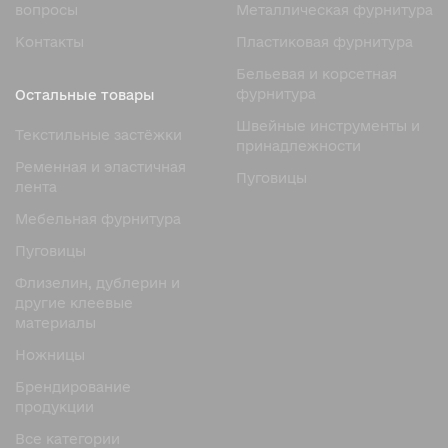
вопросы
Металлическая фурнитура
груди, делая зону декольте более открытой.
Контакты
Пластиковая фурнитура
Чашки «Балконет» (Balconette) — имеют
горизонтальный вырез, подчёркивая форму груди и
Бельевая и корсетная
создавая эффект приподнятого бюста.
фурнитура
Остальные товары
Чашки «Пуш-ап» (Push-Up) — с дополнительными
Швейные инструменты и
Текстильные застёжки
вставками или подушечками, которые приподнимают
принадлежности
и визуально увеличивают грудь.
Ременная и эластичная
Пуговицы
лента
Мягкие чашки (Soft Cup) — не имеют плотного
наполнителя, обеспечивают естественную форму
Мебельная фурнитура
груди.
Пуговицы
По наличию каркаса
Флизелин, дублерин и
Чашки с косточками — обеспечивают надёжную
другие клеевые
поддержку и помогают формировать красивую
материалы
форму груди.
Ножницы
Чашки без косточек — более мягкие и комфортные,
Брендирование
подходят для повседневного ношения.
продукции
По конструкции
Все категории