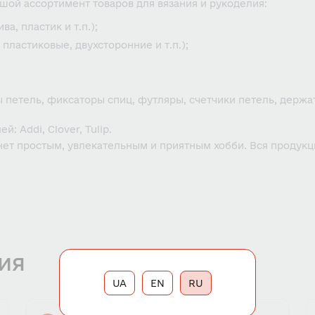
шой ассортимент товаров для вязания и рукоделия:
а, пластик и т.п.);
 пластиковые, двухсторонние и т.п.);
петель, фиксаторы спиц, футляры, счетчики петель, держат
 Addi, Clover, Tulip.
ет простым, увлекательным и приятным хобби. Вся продукци
ия
UA
EN
RU