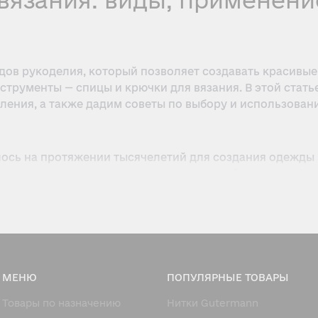
вязания: виды, применени
дов рукоделия, который позволяет создавать красивые
струменты — спицы и крючки для вязания. В этой стат
ления, а также дадим советы по выбору и использован
лось на протяжении тысячелетий для создания одежды 
спицы и крючки изготавливались из костей и дерева. С
бными и разнообразными.
кальные и красивые изделия, но и способствует развит
я и получить удовольствие от процесса создания веще
МЕНЮ
ПОПУЛЯРНЫЕ ТОВАРЫ
Товары по назначению
Нитки Gutermann