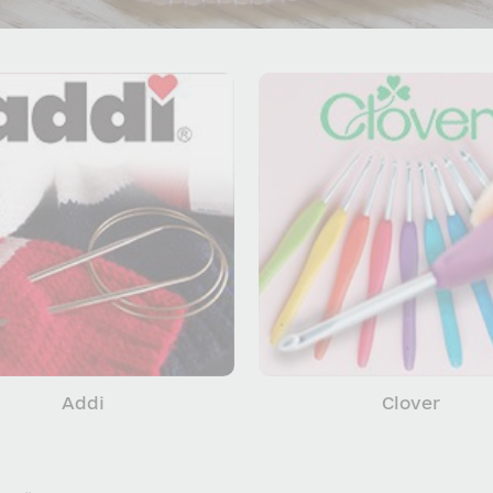
Addi
Clover