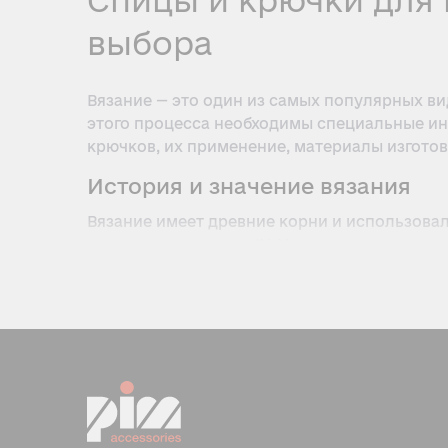
Спицы и крючки для 
выбора
Вязание — это один из самых популярных ви
этого процесса необходимы специальные ин
крючков, их применение, материалы изготов
История и значение вязания
Вязание имеет древние корни и использова
вязании датируются IV–V веками, а первые 
современные инструменты стали более удо
Вязание не только позволяет создавать уни
навыков. Это занятие помогает расслабитьс
Виды спиц для вязания
По форме
Прямые спицы