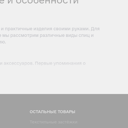
е и особенности
 и
практичные
изделия своими руками. Для
ье мы рассмотрим различные виды спиц и
ию.
и аксессуаров. Первые упоминания о
о временем вязание эволюционировало, и
ию моторики, концентрации и творческих
й своими руками.
ОСТАЛЬНЫЕ ТОВАРЫ
Текстильные застёжки