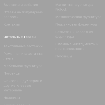
используется для стабилизации и укрепления тканей,
Выставки и события
Магнитная фурнитура
предотвращая их растяжение и деформацию. Клеевой
Fidlock
Ответы на популярные
флизелин и дублерин бывают разных видов, что
вопросы
Металлическая фурнитура
позволяет использовать их для различных типов тканей
и целей.
Контакты
Пластиковая фурнитура
Виды клеевого флизелина
и
Бельевая и корсетная
фурнитура
Остальные товары
дублерина
Швейные инструменты и
Текстильные застёжки
По материалу изготовления
принадлежности
Ременная и эластичная
Натуральный
Пуговицы
лента
Натуральный флизелин/дублерин
изготавливается из
Мебельная фурнитура
натуральных волокон, таких как хлопок или лен. Он
обладает высокой воздухопроницаемостью и
Пуговицы
экологичностью, что делает его идеальным для
Флизелин, дублерин и
использования в одежде и аксессуарах.
другие клеевые
Преимущества:
материалы
Высокая воздухопроницаемость
Ножницы
Экологичность