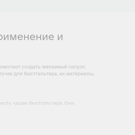
применение и
помогают создать желаемый силуэт,
очек для бюстгальтера, их материалы,
асть чашек бюстгальтера. Они
ию. Косточки бывают разных форм,