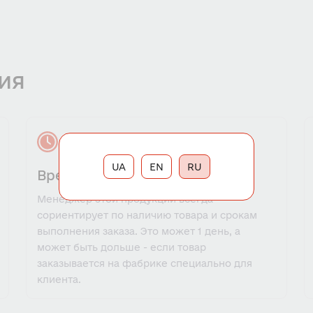
ия
UA
EN
RU
Время выполнения заказа
Менеджер этой продукции всегда
сориентирует по наличию товара и срокам
выполнения заказа. Это может 1 день, а
может быть дольше - если товар
заказывается на фабрике специально для
клиента.