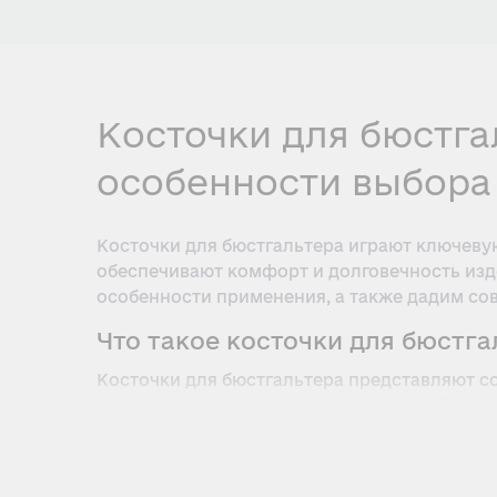
Косточки для бюстга
особенности выбора
Косточки для бюстгальтера играют ключеву
обеспечивают комфорт и долговечность изде
особенности применения, а также дадим сов
Что такое косточки для бюстга
Косточки для бюстгальтера представляют со
поддерживают грудь, подчеркивают её форм
размеров и материалов, что позволяет подо
Виды косточек для бюстгальте