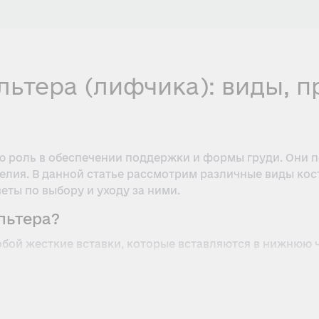
льтера (лифчика): виды, 
ю роль в обеспечении поддержки и формы груди. Они 
лия. В данной статье рассмотрим различные виды кост
еты по выбору и уходу за ними.
льтера?
бой жесткие вставки, которые вставляются в нижнюю ч
у и помогают бюстгальтеру сохранять свою конструкц
брать их под любые потребности и предпочтения.
ра