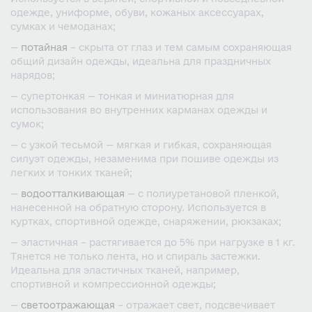
одежде, униформе, обуви, кожаных аксессуарах,
сумках и чемоданах;
—
потайная
– скрыта от глаз и тем самым сохраняющая
общий дизайн одежды, идеальна для праздничных
нарядов;
— супертонкая — тонкая и миниатюрная для
использования во внутренних карманах одежды и
сумок;
— с узкой тесьмой — мягкая и гибкая, сохраняющая
силуэт одежды, незаменима при пошиве одежды из
легких и тонких тканей;
—
водоотталкивающая
— с полиуретановой пленкой,
нанесенной на обратную сторону. Используется в
куртках, спортивной одежде, снаряжении, рюкзаках;
— эластичная – растягивается до 5% при нагрузке в 1 кг.
Тянется не только лента, но и спираль застежки.
Идеальна для эластичных тканей, например,
спортивной и компрессионной одежды;
—
светоотражающая
– отражает свет, подсвечивает