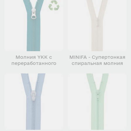
вторичного сырья
Молния YKK с
MINIFA - Супертонкая
переработанного
спиральная молния
пластика из океана
YKK