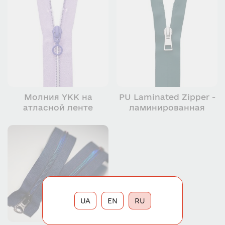
Молния YKK на
PU Laminated Zipper -
атласной ленте
ламинированная
молния YKK
UA
EN
RU