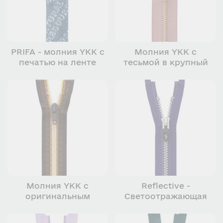
PRIFA - молния YKK с
Молния YKK с
печатью на ленте
тесьмой в крупный
рубчик
Молния YKK с
Reflective -
оригинальным
Светоотражающая
рисунком
молния YKK