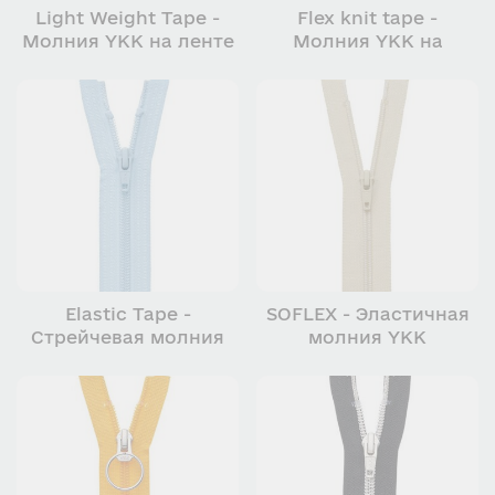
Light Weight Tape -
Flex knit tape -
Молния YKK на ленте
Молния YKK на
из тонкой пряжи
гибкой и мягкой
трикотажной ленте
Elastic Tape -
SOFLEX - Эластичная
Cтрейчевая молния
молния YKK
YKK