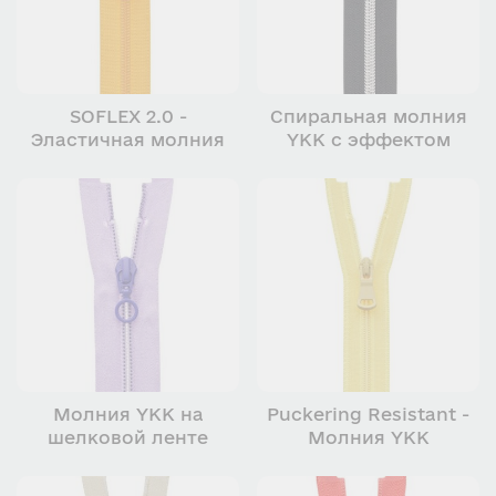
SOFLEX 2.0 -
Спиральная молния
Эластичная молния
YKK с эффектом
YKK
имитации металла
Молния YKK на
Puckering Resistant -
шелковой ленте
Молния YKK
устойчивая к
сморщиванию