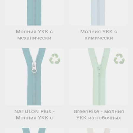
Молния YKK с
Молния YKK с
механически
химически
переработанных
переработанных
материалов
материалов
NATULON Plus -
GreenRise - молния
Молния YKK с
YKK из побочных
наибольшим %
продуктов
содержания
производства сахара