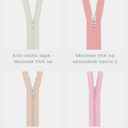
Anti-static tape -
Молния YKK на
Молния YKK на
неоновой ленте с
антистатической
ярким бегунком
ленте