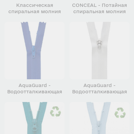
Классическая
CONCEAL - Потайная
спиральная молния
спиральная молния
YKK
YKK
AquaGuard -
AquaGuard -
Водоотталкивающая
Водоотталкивающая
молния YKK с узкой
молния YKK
тесьмой