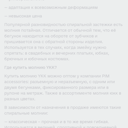
— адаптация к всевозможным деформациям
— невысокая цена
Популярной разновидностью спиральной застежки есть
молния потайная. Отличается от обычной тем, что её
бегунок находится на обороте от зубчиков и
пришивается она с обратной стороны изделия.
Используется в тех случаях, когда змейку нужно
спрятать: в свадебных и вечерних платьях, юбках,
брючных и юбочных костюмах.
Где купить молнию YKK?
Купить молнию YKK можно оптом у компании PIM
accessories: разъемную и неразъемную, с одним или
двумя бегунками, фиксированного размера или в
рулоне на метраж. Также в ассортименте молния юкк в
разных цветах.
В зависимости от назначения в продаже имеются такие
спиральные молнии:
— классическая – прочная и в то же время гибкая.
Используется в верхней, спортивной и повседневной