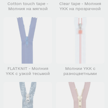
Cotton touch tape -
Clear tape - Молния
Молния на мягкой
YKK на прозрачной
ленте
ленте
FLATKNIT - Молния
Молнии YKK с
YKK с узкой тесьмой
разноцветными
элементами