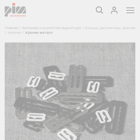
Главная
/
Бельевая и корсетная фурнитура
/
Кольца, регуляторы, крючки
/
Крючки
/
Крючки металл