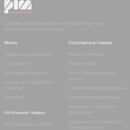
Оптовые поставщики фурнитуры для одежды,
рукоделия и мягкой мебели
Меню
Популярные товары
Товары по назначению
Нитки Gutermann
О компании
Молнии YKK
Выставки и события
Магнитная фурнитура
Fidlock
Ответы на популярные
вопросы
Металлическая фурнитура
Контакты
Пластиковая фурнитура
Бельевая и корсетная
фурнитура
Остальные товары
Швейные инструменты и
Текстильные застёжки
принадлежности