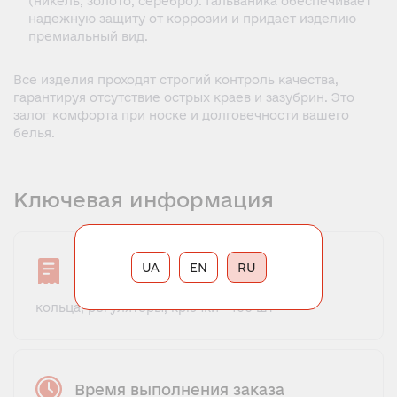
(никель, золото, серебро). Гальваника обеспечивает
надежную защиту от коррозии и придает изделию
премиальный вид.
Все изделия проходят строгий контроль качества,
гарантируя отсутствие острых краев и зазубрин. Это
залог комфорта при носке и долговечности вашего
белья.
Ключевая информация
UA
EN
RU
Минимальный заказ
кольца, регуляторы, крючки - 100 шт
Время выполнения заказа