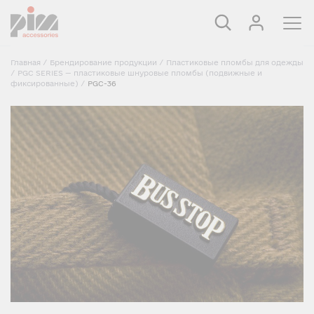
Главная
/
Брендирование продукции
/
Пластиковые пломбы для одежды
/
PGC SERIES — пластиковые шнуровые пломбы (подвижные и
фиксированные)
/
PGC-36