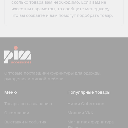
сколько товара вам необходимо. Если вам не
известны параметры, то сообщите менеджеру
что вы создаёте и вам помогут подобрать товар.
Оптовые поставщики фурнитуры для одежды,
рукоделия и мягкой мебели
Меню
Популярные товары
Товары по назначению
Нитки Gutermann
О компании
Молнии YKK
Выставки и события
Магнитная фурнитура
Fidlock