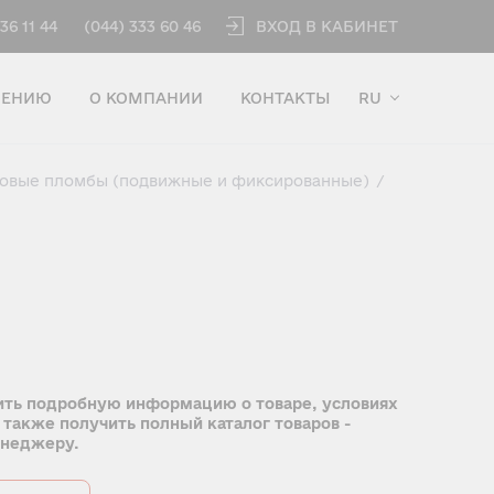
ВХОД В КАБИНЕТ
36 11 44
(044) 333 60 46
ЧЕНИЮ
О КОМПАНИИ
КОНТАКТЫ
RU
ровые пломбы (подвижные и фиксированные)
/
ить подробную информацию о товаре, условиях
 также получить полный каталог товаров -
енеджеру.