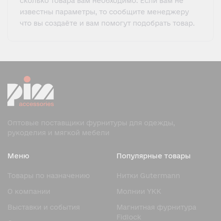
сколько товара вам необходимо. Если вам не
известны параметры, то сообщите менеджеру
что вы создаёте и вам помогут подобрать товар.
Оптовые поставщики фурнитуры для одежды,
рукоделия и мягкой мебели
Меню
Популярные товары
Товары по назначению
Нитки Gutermann
О компании
Молнии YKK
Выставки и события
Магнитная фурнитура
Fidlock