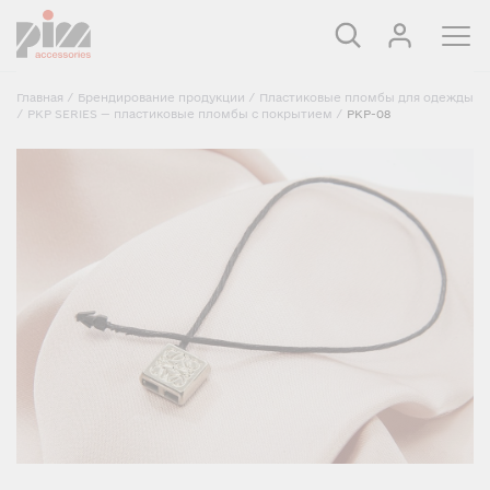
Главная
/
Брендирование продукции
/
Пластиковые пломбы для одежды
/
PKP SERIES — пластиковые пломбы с покрытием
/
PKP-08